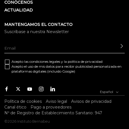
CONÓCENOS
ACTUALIDAD
MANTENGAMOS EL CONTACTO
Suscríbase a nuestra Newsletter
EN
Acepto las
condiciones legales
y la
política de privacidad
Acepto el uso de mis datos para recibir publicidad personalizada en
plataformas digitales (incluido Google)
Facebook
Twitter
Youtube
Instagram
Youtube
Español
Política de cookies
Aviso legal
Avisos de privacidad
Canal ético
Pago a proveedores
Nº de Registro de Establecimiento Sanitario: 947
©2026 Instituto Bernabeu