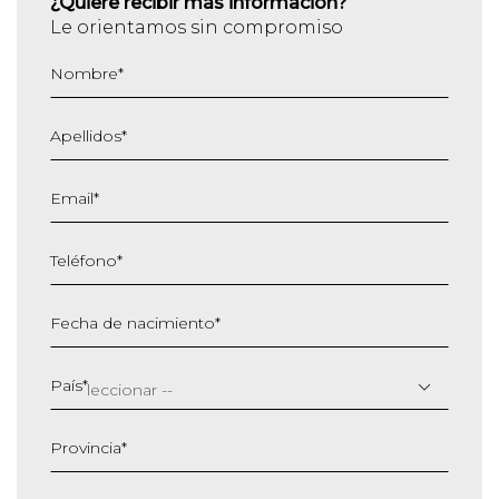
¿Quiere recibir más información?
Le orientamos sin compromiso
Nombre
*
Apellidos
*
Email
*
Teléfono
*
Fecha de nacimiento
*
DD
barra
País
*
MM
barra
Provincia
*
AAAA