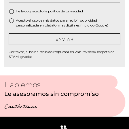
He leído y acepto la
política de privacidad
C
o
Acepto el uso de mis datos para recibir publicidad
n
personalizada en plataformas digitales (incluido Google)
s
e
n
ENVIAR
t
i
m
Por favor, si no ha recibido respuesta en 24h revise su carpeta de
i
SPAM, gracias
e
n
t
o
*
Hablemos
Le asesoramos sin compromiso
Contáctenos