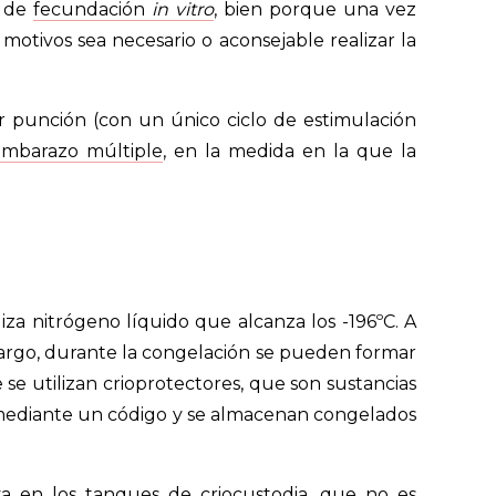
o de
fecundación
in vitro
, bien porque una vez
tivos sea necesario o aconsejable realizar la
punción (con un único ciclo de estimulación
embarazo múltiple
, en la medida en la que la
iza nitrógeno líquido que alcanza los -196ºC. A
mbargo, durante la congelación se pueden formar
 se utilizan crioprotectores, que son sustancias
mediante un código y se almacenan congelados
va en los tanques de criocustodia, que no es