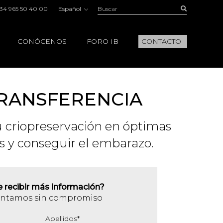
Buscar:
Buscar
34 965 50 40 00
Español
CONÓCENOS
FORO IB
CONTACTO
TRANSFERENCIA
u criopreservación en óptimas
as y conseguir el embarazo.
e recibir más información?
entamos sin compromiso
Apellidos
*