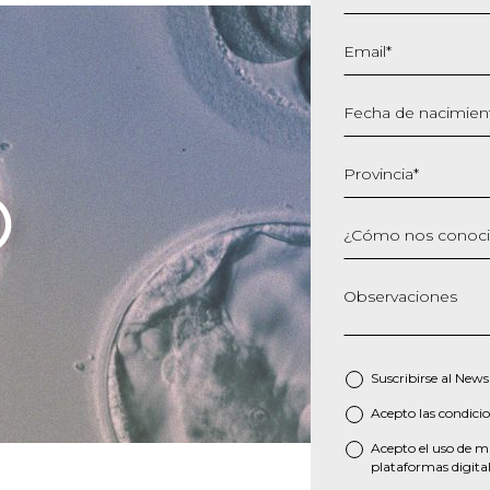
Email
*
Fecha de nacimien
DD
barra
Provincia
*
MM
barra
¿Cómo nos conoc
AAAA
Observaciones
Suscribirse al
Newsl
Acepto las
condicio
*
Acepto el uso de mi
plataformas digital