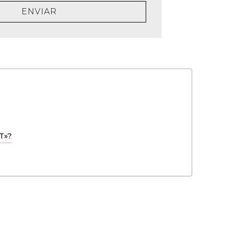
ENVIAR
T»?