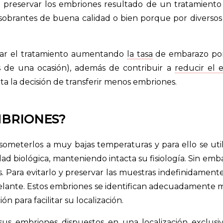
 preservar los embriones resultado de un tratamient
brantes de buena calidad o bien porque por diversos mo
zar el tratamiento aumentando
la tasa
de embarazo por 
s de una ocasión), además de contribuir a
reducir el 
ita la decisión de transferir menos embriones.
MBRIONES?
someterlos a muy bajas temperaturas y para ello se util
dad biológica, manteniendo intacta su fisiología. Sin e
. Para evitarlo y preservar las muestras indefinidamente
ante. Estos embriones se identifican adecuadamente 
 para facilitar su localización.
sus embriones dispuestos en una localización exclusi