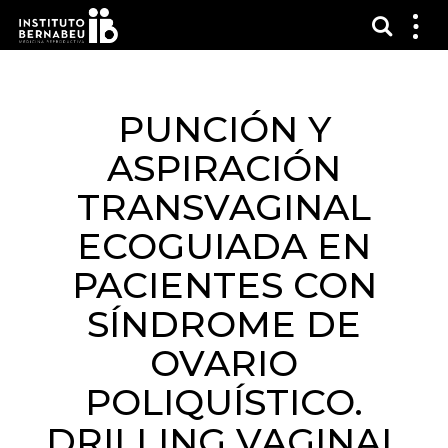
Mostra
Mos
me
PUNCIÓN Y
ASPIRACIÓN
TRANSVAGINAL
ECOGUIADA EN
PACIENTES CON
SÍNDROME DE
OVARIO
POLIQUÍSTICO.
DRILLING VAGINAL