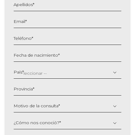
Apellidos
*
Email
*
Teléfono
*
Fecha de nacimiento
*
DD
barra
País
*
MM
barra
Provincia
*
AAAA
Motivo de la consulta
*
¿Cómo nos conoció?
*