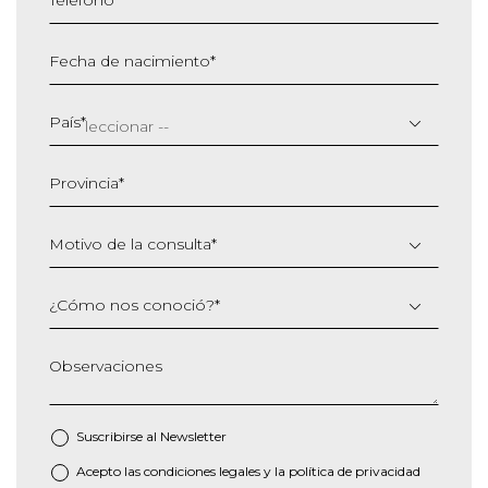
Fecha de nacimiento
*
DD
barra
País
*
MM
barra
Provincia
*
AAAA
Motivo de la consulta
*
¿Cómo nos conoció?
*
Observaciones
Suscribirse al
Newsletter
Acepto las
condiciones legales
y la
política de privacidad
*