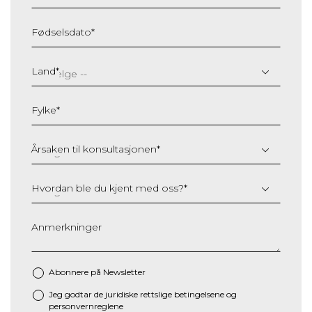
Fødselsdato
*
DD
slash
Land
*
MM
slash
Fylke
*
YYYY
Årsaken til konsultasjonen
*
Hvordan ble du kjent med oss?
*
Anmerkninger
Abonnere på Newsletter
Jeg godtar de juridiske
rettslige betingelsene
og
*
personvernreglene