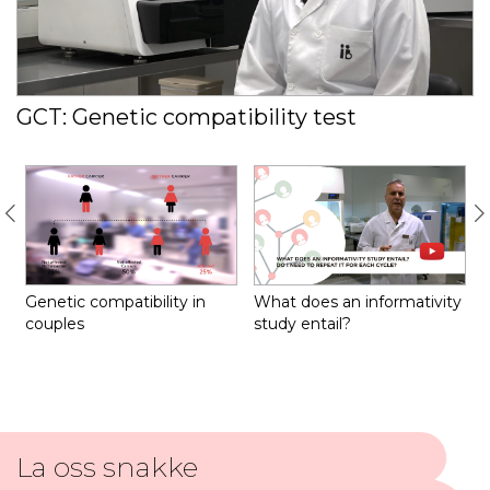
GCT: Genetic compatibility test
Genetic compatibility in
What does an informativity
couples
study entail?
La oss snakke