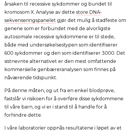
årsaken til recessive sykdommer og bundet til
kromosom X. Analyse av dette
store DNA-
sekvenseringspanelet
gjør det mulig å stadfeste om
genene som er forbundet med de alvorligste
autosomale recessive sykdommene er til stede,
både med undersøkelsestypen som identifiserer
600 sykdommer og den som identifiserer 3000. Det
sistnevnte alternativet er den mest omfattende
kommersielle genbæreranalysen som finnes på
nåværende tidspunkt.
På denne måten, og ut fra en enkel blodprøve,
fastslår vi risikoen for å overføre disse sykdommene
til våre barn, og vi er i stand til å handle for å
forhindre dette.
I våre laboratorier oppnås resultatene i løpet av et