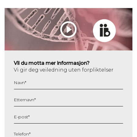
Vil du motta mer informasjon?
Vi gir deg veiledning uten forpliktelser
Navn
*
Etternavn
*
E-post
*
Telefon
*