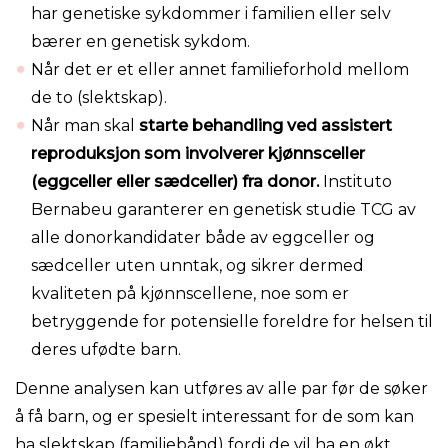
har genetiske sykdommer i familien eller selv
bærer en genetisk sykdom.
Når det er et eller annet familieforhold mellom
de to (slektskap).
Når man skal
starte behandling ved assistert
reproduksjon som involverer kjønnsceller
(eggceller eller sædceller) fra donor.
Instituto
Bernabeu garanterer en genetisk studie TCG av
alle donorkandidater både av eggceller og
sædceller uten unntak, og sikrer dermed
kvaliteten på kjønnscellene, noe som er
betryggende for potensielle foreldre for helsen til
deres ufødte barn.
Denne analysen kan utføres av alle par før de søker
å få barn, og er spesielt interessant for de som kan
ha slektskap (familiebånd) fordi de vil ha en økt