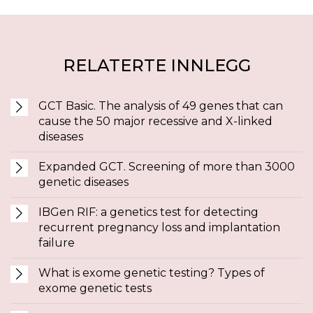
RELATERTE INNLEGG
GCT Basic. The analysis of 49 genes that can
cause the 50 major recessive and X-linked
diseases
Expanded GCT. Screening of more than 3000
genetic diseases
IBGen RIF: a genetics test for detecting
recurrent pregnancy loss and implantation
failure
What is exome genetic testing? Types of
exome genetic tests