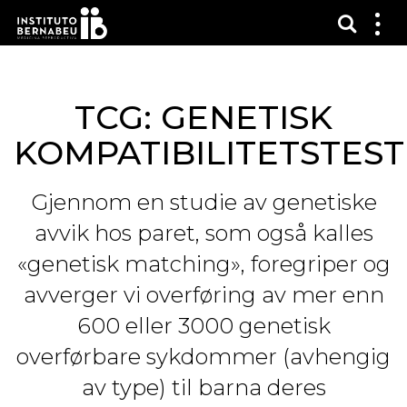
Vis sø
Mos
me
TCG: GENETISK
KOMPATIBILITETSTEST
Gjennom en studie av genetiske
avvik hos paret, som også kalles
«genetisk matching», foregriper og
avverger vi overføring av mer enn
600 eller 3000 genetisk
overførbare sykdommer (avhengig
av type) til barna deres