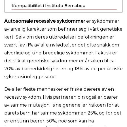
Kompatibilitet i Instituto Bernabeu
Autosomale recessive sykdommer
er sykdommer
av arvelig karakter som befinner seg i vårt genetiske
kart. Selv om deres utbredelse i befolkningen er
svært lav (1% av alle nyfødte), er det ofte snakk om
alvorlige og uhelbredelige sykdommer. Faktisk er
det slik at genetiske sykdommer er årsaken til ca
20% av barnedødeligheten og 18% av de pediatriske
sykehusinnleggelsene.
De aller fleste mennesker er friske bærere av en
recessiv sykdom. Hvis partneren din også er bærer
av samme mutasjon i sine genene, er risikoen for at
parets barn har samme sykdommen 25%, og for det
er en sunn bærer, 50%, noe som kan ha