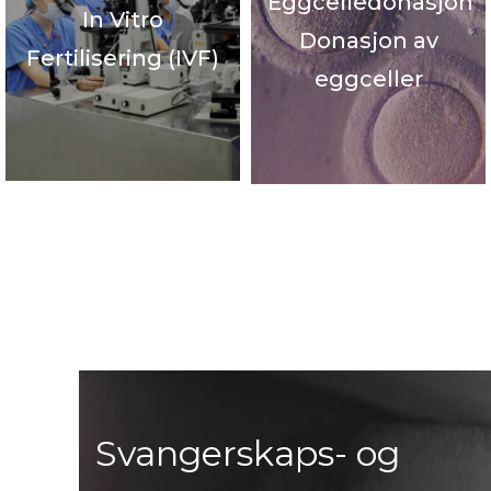
Eggcelledonasjon
In Vitro
Donasjon av
Fertilisering (IVF)
eggceller
Svangerskaps- og