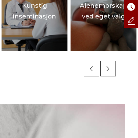
Kunstig
Alenemorskap
inseminasjon
ved eget valg