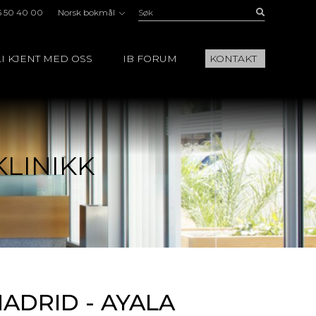
Søk:
Buscar
5 50 40 00
Norsk bokmål
I KJENT MED OSS
IB FORUM
KONTAKT
KLINIKK
MADRID - AYALA