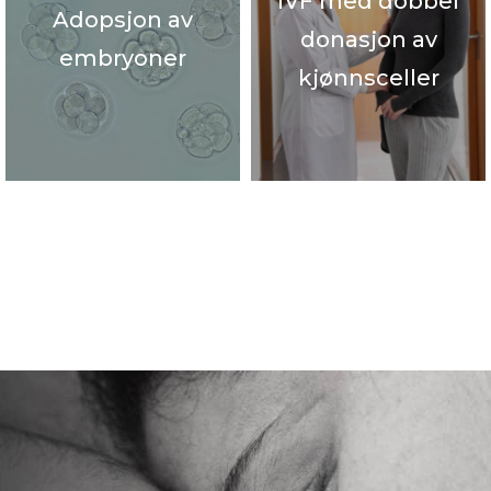
IVF med dobbel
Adopsjon av
donasjon av
embryoner
kjønnsceller