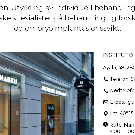
en. Utvikling av individuell behandling
ske spesialister på behandling og fors
og embryoimplantasjonssvikt.
INSTITUT
Ayala, 48, 28
Telefon:
9
Nødtelefo
E-post:
gu
Lat: 40°25'
Rute: Mand
8:00-21:00 