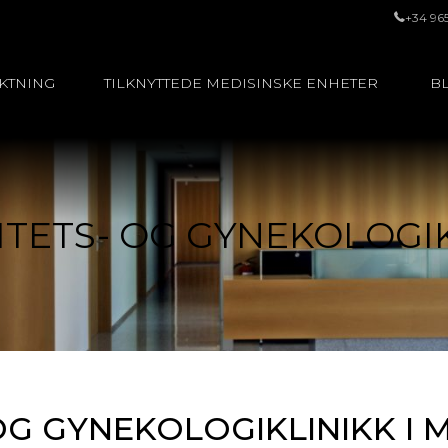
+34 96
UKTNING
TILKNYTTEDE MEDISINSKE ENHETER
BL
ITETS- OG GYNEKOLOGI
OG GYNEKOLOGIKLINIKK I 