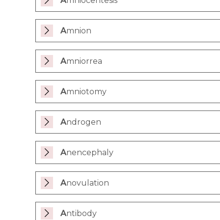
Amniocentesis
Amnion
Amniorrea
Amniotomy
Androgen
Anencephaly
Anovulation
Antibody