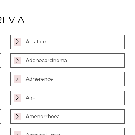
EV A
Ablation
Adenocarcinoma
Adherence
Age
Amenorrhoea