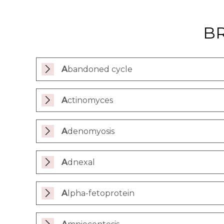
ORDLISTE
BR
Abandoned cycle
Actinomyces
Adenomyosis
Adnexal
Alpha-fetoprotein