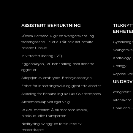
ASSISTERT BEFRUKTNING
TILKNYT
ENHETE
«Única Bernabeu» gir en svangerskaps- og
fødselsgaranti – eller du får hele det betalte
Gynekologis
beløpet tilbake
Svangerskap
In vitro fertilisering (IVF)
Andrology
Eggdonasjon, IVF behandling med donerte
Urology
eggceller
Reproduktiv
Adopsjon av embryoer. Embryoadopsjon
UNDERVI
Enhet for innsettingssvikt og gjentatte aborter
kongresser
Avdeling for Behandling av Lav Ovarierespons
Vitenskapel
Alenemorskap ved eget valg
Chair and U
ROPA-metoden: Å bli mor som lesbisk,
biseksuell eller transperson
Nedfrysing av egg: en forsinkelse av
moderskapet