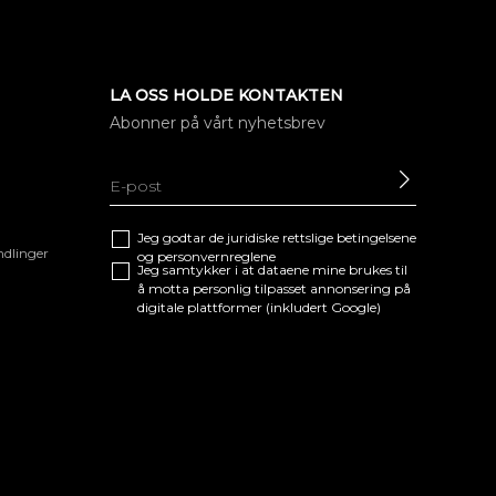
LA OSS HOLDE KONTAKTEN
Abonner på vårt nyhetsbrev
SEND
Jeg godtar de juridiske
rettslige betingelsene
ndlinger
og
personvernreglene
Jeg samtykker i at dataene mine brukes til
å motta personlig tilpasset annonsering på
digitale plattformer (inkludert Google)