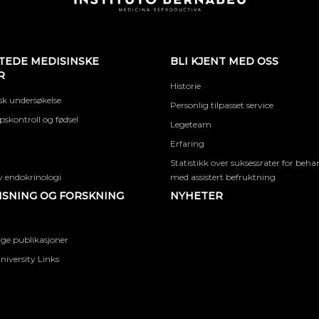
TEDE MEDISINSKE
BLI KJENT MED OSS
R
Historie
k undersøkelse
Personlig tilpasset service
skontroll og fødsel
Legeteam
Erfaring
Statistikk over suksessrater for beha
 endokrinologi
med assistert befruktning
SNING OG FORSKNING
NYHETER
ige publikasjoner
niversity Links