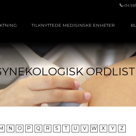
+34 96
UKTNING
TILKNYTTEDE MEDISINSKE ENHETER
BL
GYNEKOLOGISK ORDLIST
M
N
O
P
Q
R
S
T
U
V
W
X
Y
Z