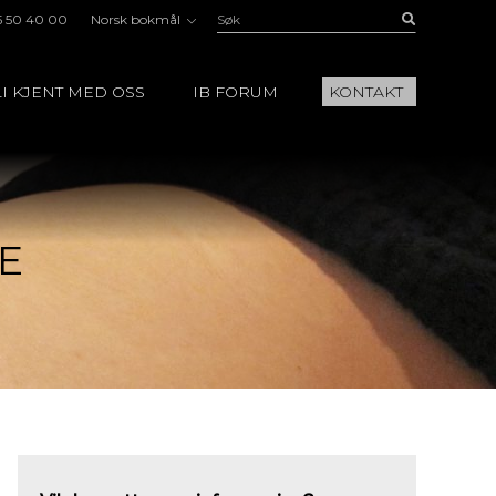
Søk:
Buscar
5 50 40 00
Norsk bokmål
I KJENT MED OSS
IB FORUM
KONTAKT
E