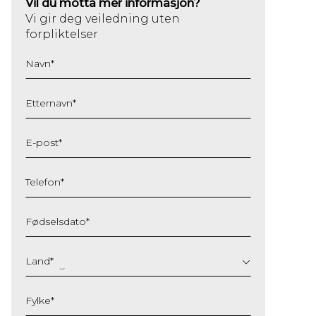
Vil du motta mer informasjon?
Vi gir deg veiledning uten
forpliktelser
Navn
*
Etternavn
*
E-post
*
Telefon
*
Fødselsdato
*
DD
slash
Land
*
MM
slash
Fylke
*
YYYY