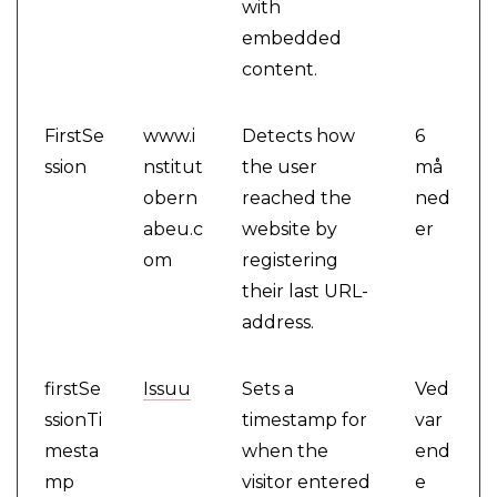
with
embedded
content.
FirstSe
www.i
Detects how
6
ssion
nstitut
the user
må
obern
reached the
ned
abeu.c
website by
er
om
registering
their last URL-
address.
firstSe
Issuu
Sets a
Ved
ssionTi
timestamp for
var
mesta
when the
end
mp
visitor entered
e