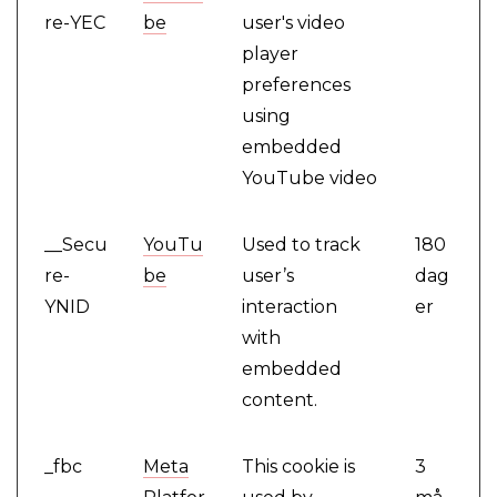
re-YEC
be
user's video
player
preferences
using
embedded
YouTube video
__Secu
YouTu
Used to track
180
re-
be
user’s
dag
YNID
interaction
er
with
embedded
content.
_fbc
Meta
This cookie is
3