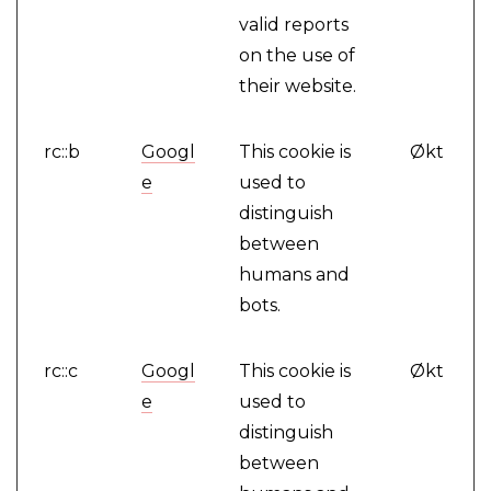
valid reports
on the use of
their website.
rc::b
Googl
This cookie is
Økt
e
used to
distinguish
between
humans and
bots.
rc::c
Googl
This cookie is
Økt
e
used to
distinguish
between