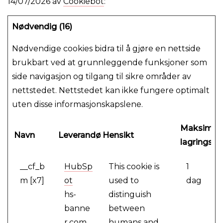
14/07/2026 av
Cookiebot
:
Nødvendig (16)
Nødvendige cookies bidra til å gjøre en nettside
brukbart ved at grunnleggende funksjoner som
side navigasjon og tilgang til sikre områder av
nettstedet. Nettstedet kan ikke fungere optimalt
uten disse informasjonskapslene.
Maksimal
Navn
Leverandør
Hensikt
lagringsva
__cf_b
HubSp
This cookie is
1
m [x7]
ot
used to
dag
hs-
distinguish
banne
between
r.com
humans and