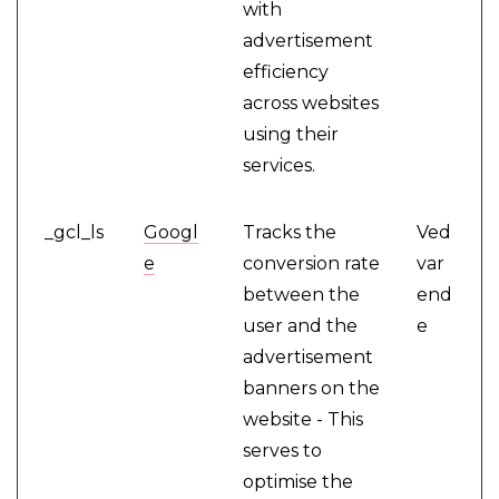
with
advertisement
efficiency
across websites
using their
services.
_gcl_ls
Googl
Tracks the
Ved
e
conversion rate
var
between the
end
user and the
e
advertisement
banners on the
website - This
serves to
optimise the