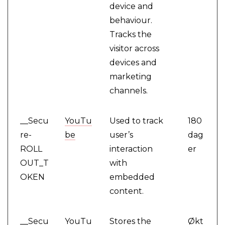
device and
behaviour.
Tracks the
visitor across
devices and
marketing
channels.
__Secu
YouTu
Used to track
180
re-
be
user’s
dag
ROLL
interaction
er
OUT_T
with
OKEN
embedded
content.
__Secu
YouTu
Stores the
Økt