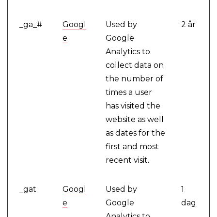
_ga_#
Googl
Used by
2 år
e
Google
Analytics to
collect data on
the number of
times a user
has visited the
website as well
as dates for the
first and most
recent visit.
_gat
Googl
Used by
1
e
Google
dag
Analytics to