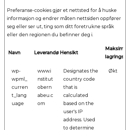
Preferanse-cookies gjør et nettsted for å huske
informasjon og endrer måten nettsiden oppfører
seg eller ser ut, ting som ditt foretrukne språk
eller den regionen du befinner deg i.
Maksimal
Navn
Leverandør
Hensikt
lagringsva
wp-
www.i
Designates the
Økt
wpml_
nstitut
country code
curren
obern
that is
t_lang
abeu.c
calculated
uage
om
based on the
user's IP
address. Used
to determine