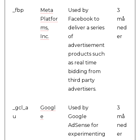
_fbp
Meta
Used by
3
Platfor
Facebook to
må
ms,
deliver a series
ned
Inc.
of
er
advertisement
products such
as real time
bidding from
third party
advertisers.
_gcl_a
Googl
Used by
3
u
e
Google
må
AdSense for
ned
experimenting
er