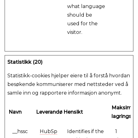
what language
should be
used for the
visitor.
Statistikk (20)
Statistikk-cookies hjelper eiere til å forstå hvordan
besøkende kommuniserer med nettsteder ved å
samle inn og rapportere informasjon anonymt.
Maksimal
Navn
Leverandør
Hensikt
lagringsva
__hssc
HubSp
Identifies if the
1