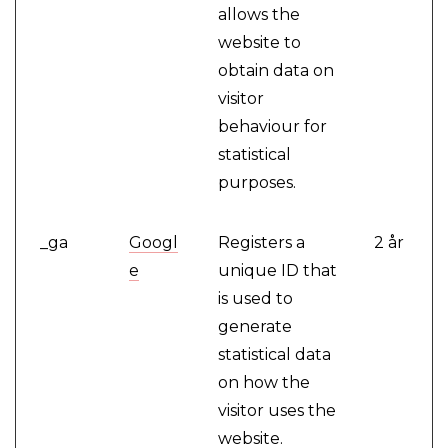
allows the
website to
obtain data on
visitor
behaviour for
statistical
purposes.
_ga
Googl
Registers a
2 år
e
unique ID that
is used to
generate
statistical data
on how the
visitor uses the
website.