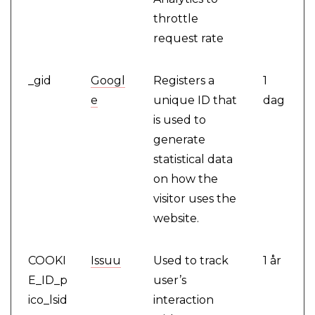
throttle
request rate
_gid
Googl
Registers a
1
e
unique ID that
dag
is used to
generate
statistical data
on how the
visitor uses the
website.
COOKI
Issuu
Used to track
1 år
E_ID_p
user’s
ico_lsid
interaction