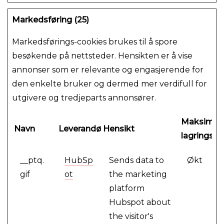
Markedsføring (25)
Markedsførings-cookies brukes til å spore
besøkende på nettsteder. Hensikten er å vise
annonser som er relevante og engasjerende for
den enkelte bruker og dermed mer verdifull for
utgivere og tredjeparts annonsører.
Maksimal
Navn
Leverandør
Hensikt
lagringsva
__ptq.
HubSp
Sends data to
Økt
gif
ot
the marketing
platform
Hubspot about
the visitor's