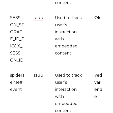
content.
SESSI
Issuu
Used to track
Økt
ON_ST
user’s
ORAG
interaction
E_ID_P
with
ICOX_
embedded
SESSI
content.
ON_ID
spiders
Issuu
Used to track
Ved
ense#
user’s
var
event
interaction
end
with
e
embedded
content.