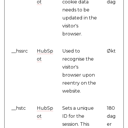
ot
cookie data
dag
needs to be
updated in the
visitor's
browser.
__hssrc
HubSp
Used to
Økt
ot
recognise the
visitor's
browser upon
reentry on the
website.
__hstc
HubSp
Sets a unique
180
ot
ID for the
dag
session. This
er