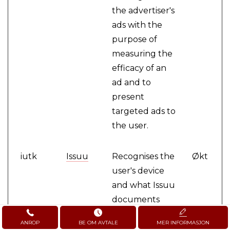
the advertiser's
ads with the
purpose of
measuring the
efficacy of an
ad and to
present
targeted ads to
the user.
iutk
Issuu
Recognises the
Økt
user's device
and what Issuu
documents
have been
ANROP
BE OM AVTALE
MER INFORMASJON
read.