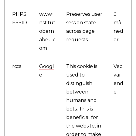
PHPS
www.i
Preserves user
3
ESSID
nstitut
session state
må
obern
across page
ned
abeu.c
requests.
er
om
rc::a
Googl
This cookie is
Ved
e
used to
var
distinguish
end
between
e
humans and
bots. This is
beneficial for
the website, in
order to make