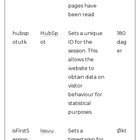
pages have
been read.
hubsp
HubSp
Sets a unique
180
otutk
ot
ID for the
dag
session. This
er
allows the
website to
obtain data on
visitor
behaviour for
statistical
purposes.
isFirstS
Issuu
Sets a
Økt
ession
timestamp for