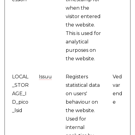
when the
visitor entered
the website.
This is used for
analytical
purposes on
the website.
LOCAL
Issuu
Registers
Ved
_STOR
statistical data
var
AGE_I
on users'
end
D_pico
behaviour on
e
_lsid
the website.
Used for
internal