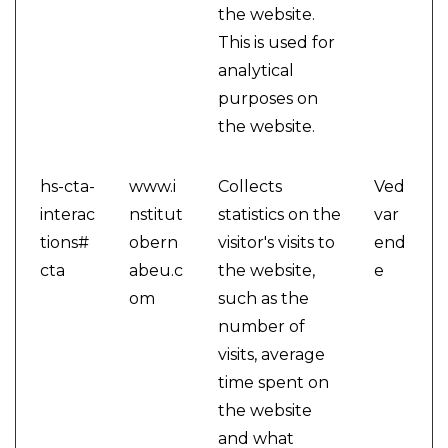
the website.
This is used for
analytical
purposes on
the website.
hs-cta-
www.i
Collects
Ved
interac
nstitut
statistics on the
var
tions#
obern
visitor's visits to
end
cta
abeu.c
the website,
e
om
such as the
number of
visits, average
time spent on
the website
and what