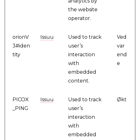
analytics by
the website
operator.
orionV
Issuu
Used to track
Ved
3#iden
user’s
var
tity
interaction
end
with
e
embedded
content.
PICOX
Issuu
Used to track
Økt
_PING
user’s
interaction
with
embedded