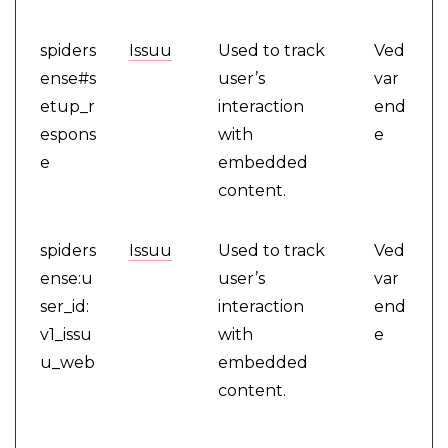
spiders
Issuu
Used to track
Ved
ense#s
user’s
var
etup_r
interaction
end
espons
with
e
e
embedded
content.
spiders
Issuu
Used to track
Ved
ense:u
user’s
var
ser_id:
interaction
end
v1_issu
with
e
u_web
embedded
content.