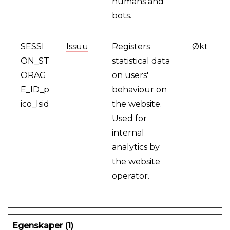
humans and
bots.
SESSI
Issuu
Registers
Økt
ON_ST
statistical data
ORAG
on users'
E_ID_p
behaviour on
ico_lsid
the website.
Used for
internal
analytics by
the website
operator.
Egenskaper (1)