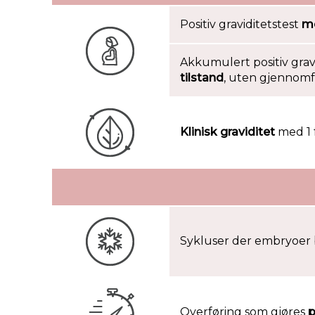
Positiv graviditetstest
me
Akkumulert positiv gravi
tilstand
, uten gjennomfø
Klinisk graviditet
med 1 
Sykluser der embryoer b
Overføring som gjøres
p