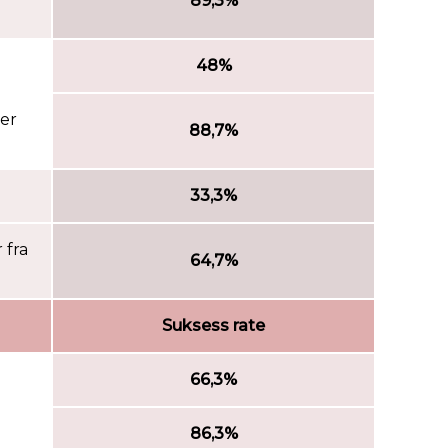
89,3%
48%
ger
88,7%
33,3%
 fra
64,7%
Suksess rate
66,3%
86,3%