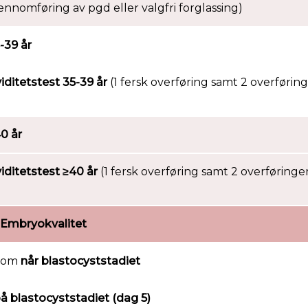
jennomføring av pgd eller valgfri forglassing)
-39 år
iditetstest 35-39 år
(1 fersk overføring samt 2 overførin
0 år
iditetstest ≥40 år
(1 fersk overføring samt 2 overføringer
Embryokvalitet
 som
når blastocyststadiet
å blastocyststadiet (dag 5)