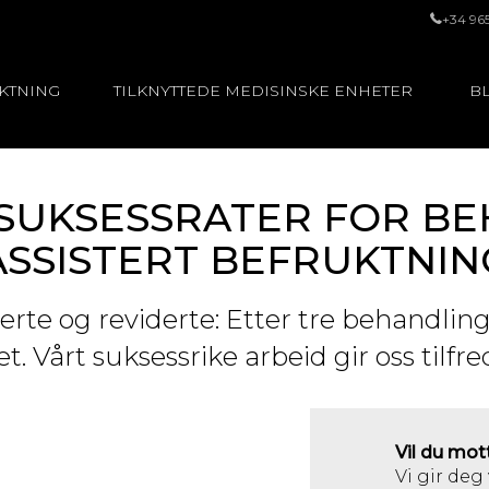
+34 96
UKTNING
TILKNYTTEDE MEDISINSKE ENHETER
BL
R SUKSESSRATER FOR B
ASSISTERT BEFRUKTNIN
fiserte og reviderte: Etter tre behandl
et. Vårt suksessrike arbeid gir oss tilfr
Vil du mot
Vi gir deg