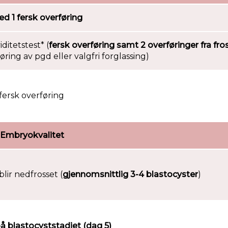
d 1 fersk overføring
ditetstest* (
fersk overføring samt 2 overføringer fra fro
ring av pgd eller valgfri forglassing)
fersk overføring
Embryokvalitet
lir nedfrosset (
gjennomsnittlig 3-4 blastocyster
)
å blastocyststadiet (dag 5)