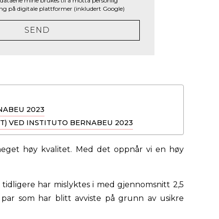
 dataene mine brukes til å motta personlig
ng på digitale plattformer (inkludert Google)
SEND
RNABEU 2023
) VED INSTITUTO BERNABEU 2023
 meget høy kvalitet. Med det oppnår vi en høy
 tidligere har mislyktes i med gjennomsnitt 2,5
e par som har blitt avviste på grunn av usikre