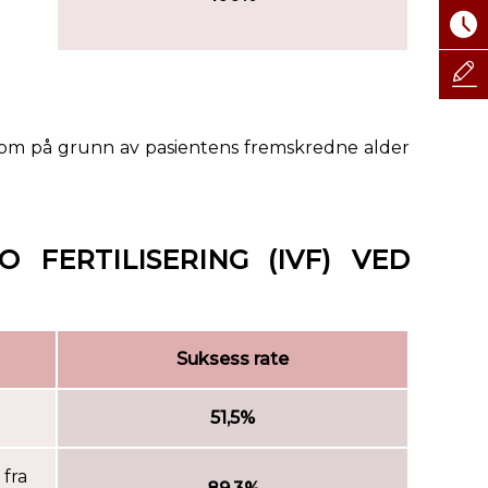
 som på grunn av pasientens fremskredne alder
 FERTILISERING (IVF) VED
Suksess rate
51,5%
 fra