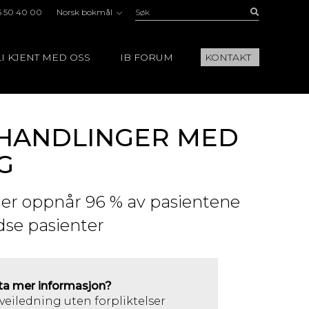
Søk:
Buscar
5 50 40 00
Norsk bokmål
I KJENT MED OSS
IB FORUM
KONTAKT
EHANDLINGER MED
G
inger oppnår 96 % av pasientene
edse pasienter
ta mer informasjon?
 veiledning uten forpliktelser