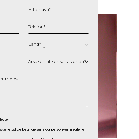
Etternavn
*
Telefon
*
Land
*
Årsaken til konsultasjonen
*
ent med
etter
iske
rettslige betingelsene
og
personvernreglene