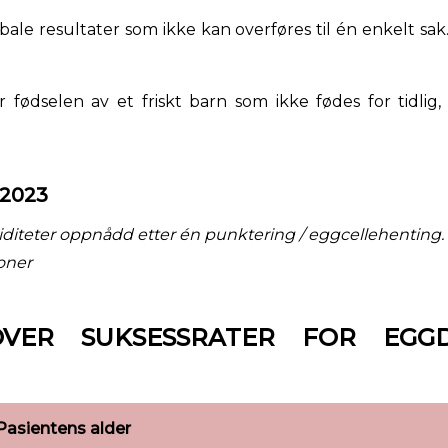
ale resultater som ikke kan overføres til én enkelt sak. 
r fødselen av et friskt barn som ikke fødes for tidlig, 
 2023
viditeter oppnådd etter én punktering / eggcellehenting.
oner
 OVER SUKSESSRATER FOR EGG
Pasientens alder