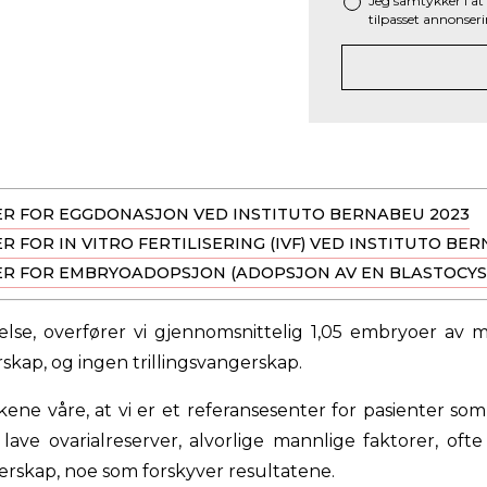
Jeg samtykker i at
tilpasset annonseri
ER FOR EGGDONASJON VED INSTITUTO BERNABEU 2023
 FOR IN VITRO FERTILISERING (IVF) VED INSTITUTO BE
ER FOR EMBRYOADOPSJON (ADOPSJON AV EN BLASTOCYST
helse, overfører vi gjennomsnittelig 1,05 embryoer av
skap, og ingen trillingsvangerskap.
kene våre, at vi er et referansesenter for pasienter som
ave ovarialreserver, alvorlige mannlige faktorer, oft
erskap, noe som forskyver resultatene.