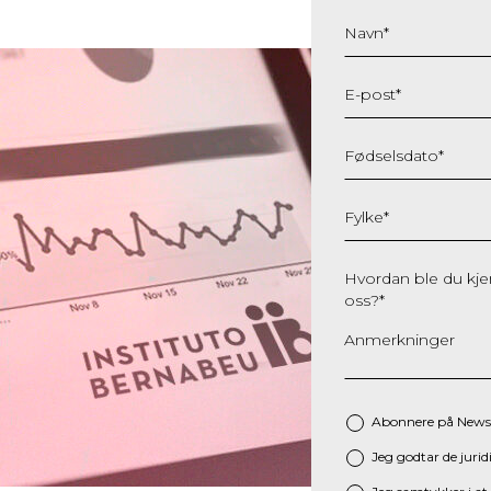
Navn
*
E-post
*
Fødselsdato
*
DD
slash
Fylke
*
MM
slash
Hvordan ble du kj
YYYY
oss?
*
Anmerkninger
Abonnere på Newsl
Jeg godtar de jurid
*