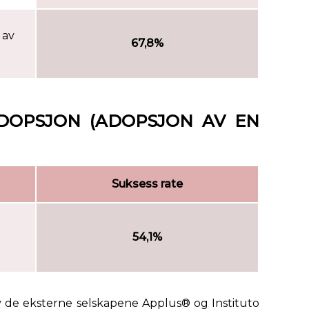
 av
67,8%
ADOPSJON (ADOPSJON AV EN
Suksess rate
54,1%
v de eksterne selskapene Applus® og Instituto