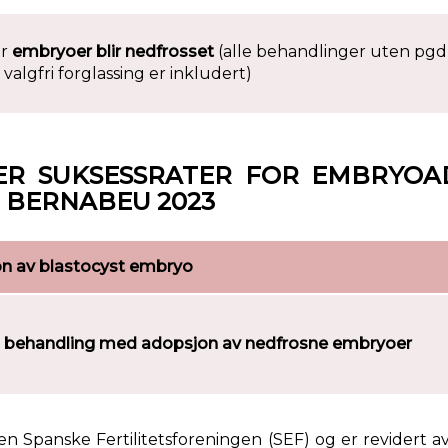
er
embryoer blir nedfrosset
(alle behandlinger uten pgd
valgfri forglassing er inkludert)
VER SUKSESSRATER FOR EMBRYO
O BERNABEU 2023
n av blastocyst embryo
 behandling med adopsjon av nedfrosne embryoer
en Spanske Fertilitetsforeningen (SEF)
og er revidert a