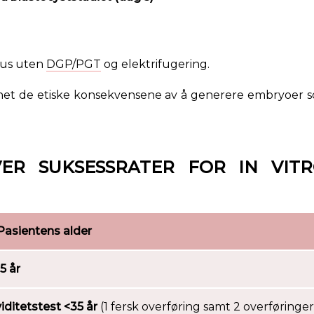
klus uten
DGP/PGT
og elektrifugering.
runnet de etiske konsekvensene av å generere embryoer
VER SUKSESSRATER FOR IN VITRO
Pasientens alder
5 år
iditetstest <35 år
(1 fersk overføring samt 2 overføringer