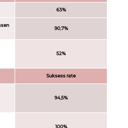
63%
ssen
90,7%
52%
Suksess rate
94,5%
100%