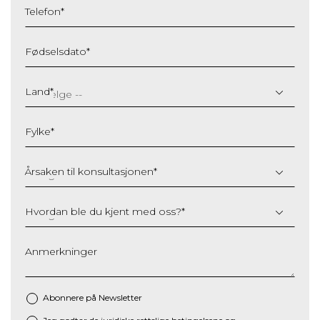
Telefon
*
Fødselsdato
*
DD
slash
Land
*
MM
slash
Fylke
*
YYYY
Årsaken til konsultasjonen
*
Hvordan ble du kjent med oss?
*
Anmerkninger
Abonnere på Newsletter