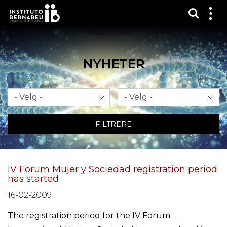
Vis sø
Mos
me
NYHETER
Måned
År
FILTRERE
IV Forum Mujer y Sociedad registration period
has started
16-02-2009
The registration period for the IV Forum