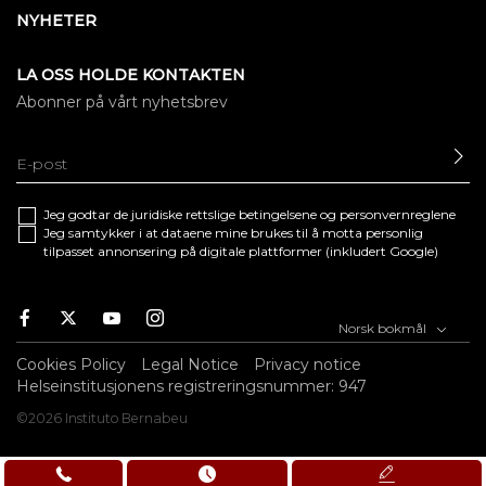
NYHETER
LA OSS HOLDE KONTAKTEN
Abonner på vårt nyhetsbrev
SE
Jeg godtar de juridiske
rettslige betingelsene
og
personvernreglene
Jeg samtykker i at dataene mine brukes til å motta personlig
tilpasset annonsering på digitale plattformer (inkludert Google)
Facebook
Twitter
Youtube
Instagram
Norsk bokmål
Cookies Policy
Legal Notice
Privacy notice
Helseinstitusjonens registreringsnummer: 947
©2026 Instituto Bernabeu