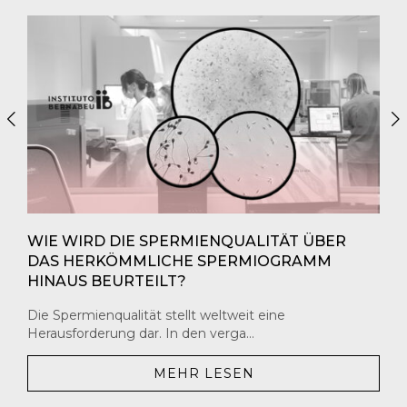
CHE
WIE WIRD DIE SPERMIENQUALITÄT ÜBER
BES
DAS HERKÖMMLICHE SPERMIOGRAMM
EIZ
HINAUS BEURTEILT?
AU
eit?
Die Spermienqualität stellt weltweit eine
Die 
Herausforderung dar. In den verga…
wich
MEHR LESEN