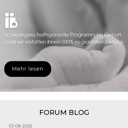
Mehr lesen
FORUM BLOG
03-08-2026
24-