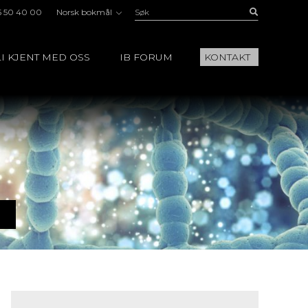
Søk:
Buscar
5 50 40 00
Norsk bokmål
I KJENT MED OSS
IB FORUM
KONTAKT