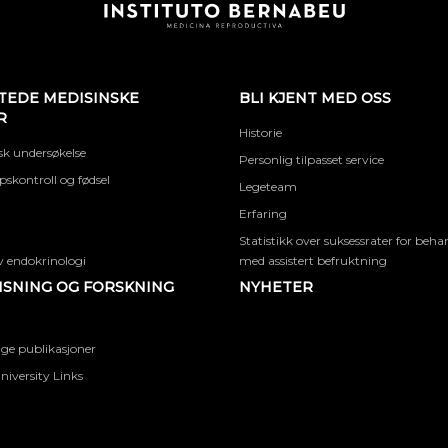
TEDE MEDISINSKE
BLI KJENT MED OSS
R
Historie
k undersøkelse
Personlig tilpasset service
skontroll og fødsel
Legeteam
Erfaring
Statistikk over suksessrater for beha
 endokrinologi
med assistert befruktning
SNING OG FORSKNING
NYHETER
ige publikasjoner
niversity Links