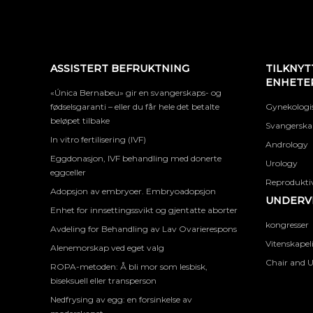
ASSISTERT BEFRUKTNING
TILKNYT
ENHETE
«Única Bernabeu» gir en svangerskaps- og
fødselsgaranti – eller du får hele det betalte
Gynekologis
beløpet tilbake
Svangerskap
In vitro fertilisering (IVF)
Andrology
Eggdonasjon, IVF behandling med donerte
Urology
eggceller
Reproduktiv
Adopsjon av embryoer. Embryoadopsjon
UNDERVI
Enhet for innsettingssvikt og gjentatte aborter
kongresser
Avdeling for Behandling av Lav Ovarierespons
Vitenskapel
Alenemorskap ved eget valg
Chair and U
ROPA-metoden: Å bli mor som lesbisk,
biseksuell eller transperson
Nedfrysing av egg: en forsinkelse av