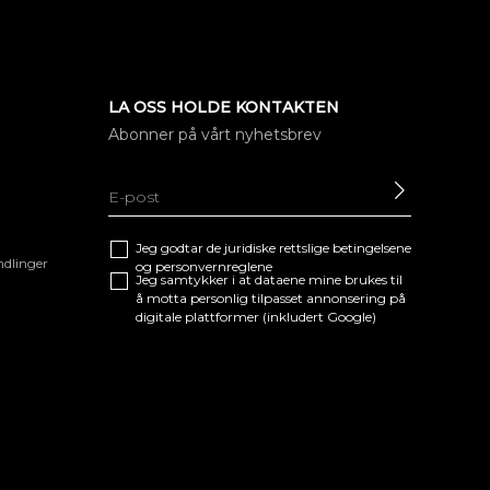
LA OSS HOLDE KONTAKTEN
Abonner på vårt nyhetsbrev
SEND
Jeg godtar de juridiske
rettslige betingelsene
ndlinger
og
personvernreglene
Jeg samtykker i at dataene mine brukes til
å motta personlig tilpasset annonsering på
digitale plattformer (inkludert Google)