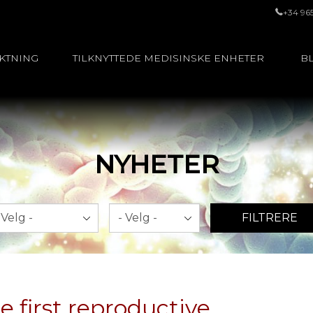
+34 96
UKTNING
TILKNYTTEDE MEDISINSKE ENHETER
BL
NYHETER
ned
År
FILTRERE
e first reproductive