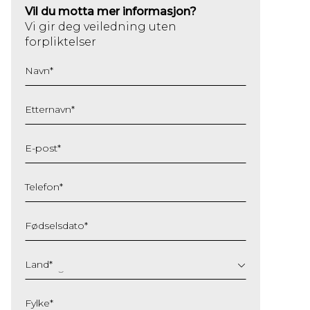
Vil du motta mer informasjon?
Vi gir deg veiledning uten
forpliktelser
Navn
*
Etternavn
*
E-post
*
Telefon
*
Fødselsdato
*
DD
slash
Land
*
MM
slash
Fylke
*
YYYY