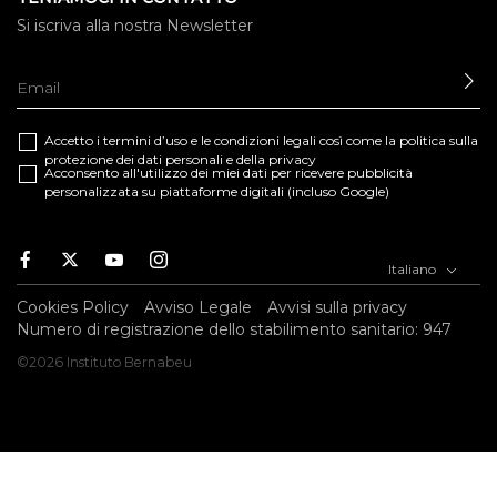
Si iscriva alla nostra Newsletter
IN
Accetto i termini d’uso e le
condizioni legali
così come la
politica sulla
protezione dei dati personali e della privacy
Acconsento all'utilizzo dei miei dati per ricevere pubblicità
personalizzata su piattaforme digitali (incluso Google)
Facebook
Twitter
Youtube
Instagram
Italiano
Cookies Policy
Avviso Legale
Avvisi sulla privacy
Numero di registrazione dello stabilimento sanitario: 947
©2026 Instituto Bernabeu