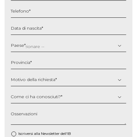
Telefono
*
Data di nascita
*
GG
slash
Paese
*
MM
slash
Provincia
*
AAAA
Motivo della richiesta
*
Come ci ha conosciuti?
*
Osservazioni
Iscriversi alla Newsletter dell'IB