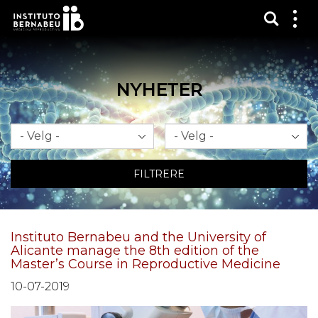
Vis sø
Mos
me
NYHETER
Måned
År
FILTRERE
Instituto Bernabeu and the University of
Alicante manage the 8th edition of the
Master’s Course in Reproductive Medicine
10-07-2019