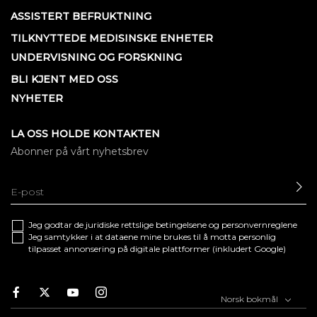
ASSISTERT BEFRUKTNING
TILKNYTTEDE MEDISINSKE ENHETER
UNDERVISNING OG FORSKNING
BLI KJENT MED OSS
NYHETER
LA OSS HOLDE KONTAKTEN
Abonner på vårt nyhetsbrev
SE
Jeg godtar de juridiske
rettslige betingelsene
og
personvernreglene
Jeg samtykker i at dataene mine brukes til å motta personlig
tilpasset annonsering på digitale plattformer (inkludert Google)
Facebook
Twitter
Youtube
Instagram
Norsk bokmål