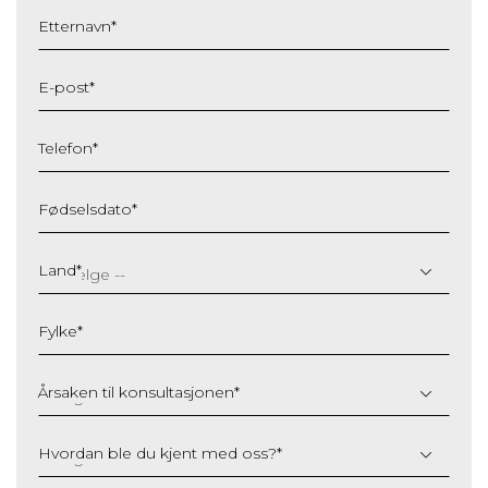
Etternavn
*
E-post
*
Telefon
*
Fødselsdato
*
DD
slash
Land
*
MM
slash
Fylke
*
YYYY
Årsaken til konsultasjonen
*
Hvordan ble du kjent med oss?
*