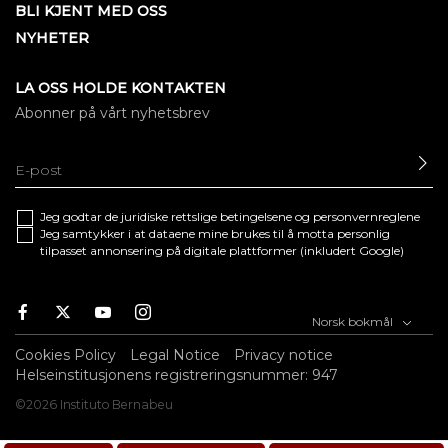
BLI KJENT MED OSS
NYHETER
LA OSS HOLDE KONTAKTEN
Abonner på vårt nyhetsbrev
SE
Jeg godtar de juridiske
rettslige betingelsene
og
personvernreglene
Jeg samtykker i at dataene mine brukes til å motta personlig
tilpasset annonsering på digitale plattformer (inkludert Google)
Facebook
Twitter
Youtube
Instagram
Norsk bokmål
Cookies Policy
Legal Notice
Privacy notice
Helseinstitusjonens registreringsnummer: 947
©2026 Instituto Bernabeu