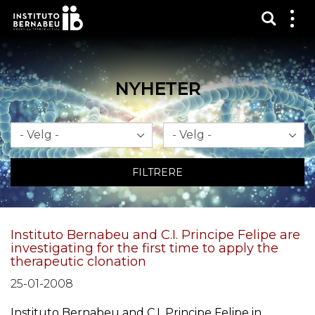
Vis sø
Mos
me
NYHETER
Måned
År
FILTRERE
Instituto Bernabeu and C.I. Principe Felipe are
investigating for the first time to apply the
therapeutic clonation
25-01-2008
Instituto Bernabeu and C.I. Principe Felipe in