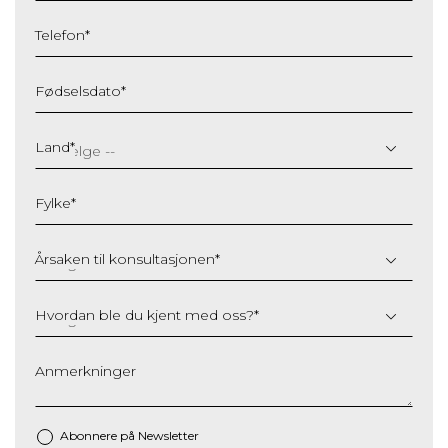
Telefon
*
Fødselsdato
*
DD
slash
Land
*
MM
slash
Fylke
*
YYYY
Årsaken til konsultasjonen
*
Hvordan ble du kjent med oss?
*
Anmerkninger
Abonnere på Newsletter