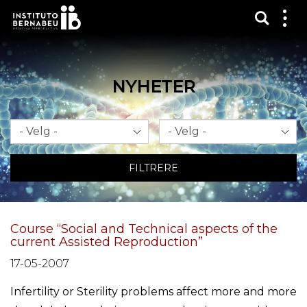
Vis sø
Mos
me
NYHETER
Måned
År
FILTRERE
Course “Social and Technical aspects of the
current Assisted Reproduction”
17-05-2007
Infertility or Sterility problems affect more and more