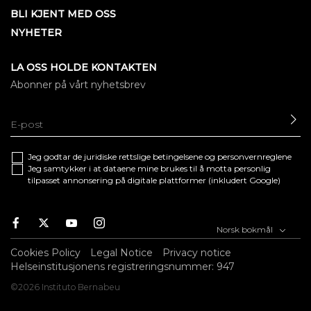
BLI KJENT MED OSS
NYHETER
LA OSS HOLDE KONTAKTEN
Abonner på vårt nyhetsbrev
SE
Jeg godtar de juridiske
rettslige betingelsene
og
personvernreglene
Jeg samtykker i at dataene mine brukes til å motta personlig
tilpasset annonsering på digitale plattformer (inkludert Google)
Facebook
Twitter
Youtube
Instagram
Norsk bokmål
Cookies Policy
Legal Notice
Privacy notice
Helseinstitusjonens registreringsnummer: 947
©2026 Instituto Bernabeu