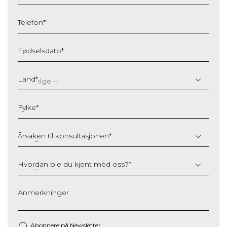
Telefon
*
Fødselsdato
*
DD
slash
Land
*
MM
slash
Fylke
*
YYYY
Årsaken til konsultasjonen
*
Hvordan ble du kjent med oss?
*
Anmerkninger
Abonnere på Newsletter