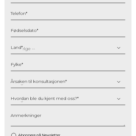
Telefon
*
Fødselsdato
*
DD
slash
Land
*
MM
slash
Fylke
*
YYYY
Årsaken til konsultasjonen
*
Hvordan ble du kjent med oss?
*
Anmerkninger
Abonnere på Newsletter