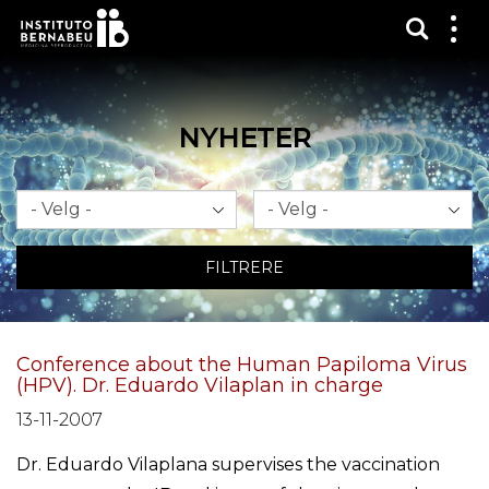
Vis sø
Mos
me
NYHETER
Måned
År
FILTRERE
Conference about the Human Papiloma Virus
(HPV). Dr. Eduardo Vilaplan in charge
13-11-2007
Dr. Eduardo Vilaplana supervises the vaccination