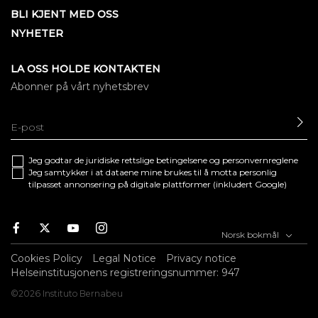
BLI KJENT MED OSS
NYHETER
LA OSS HOLDE KONTAKTEN
Abonner på vårt nyhetsbrev
SE
Jeg godtar de juridiske
rettslige betingelsene
og
personvernreglene
Jeg samtykker i at dataene mine brukes til å motta personlig
tilpasset annonsering på digitale plattformer (inkludert Google)
Facebook
Twitter
Youtube
Instagram
Norsk bokmål
Cookies Policy
Legal Notice
Privacy notice
Helseinstitusjonens registreringsnummer: 947
©2026 Instituto Bernabeu