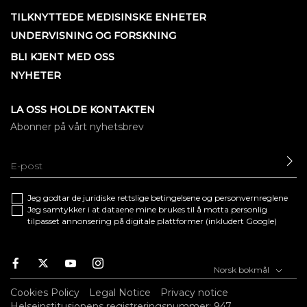
TILKNYTTEDE MEDISINSKE ENHETER
UNDERVISNING OG FORSKNING
BLI KJENT MED OSS
NYHETER
LA OSS HOLDE KONTAKTEN
Abonner på vårt nyhetsbrev
SE
Jeg godtar de juridiske
rettslige betingelsene
og
personvernreglene
Jeg samtykker i at dataene mine brukes til å motta personlig
tilpasset annonsering på digitale plattformer (inkludert Google)
Facebook
Twitter
Youtube
Instagram
Norsk bokmål
Cookies Policy
Legal Notice
Privacy notice
Helseinstitusjonens registreringsnummer: 947