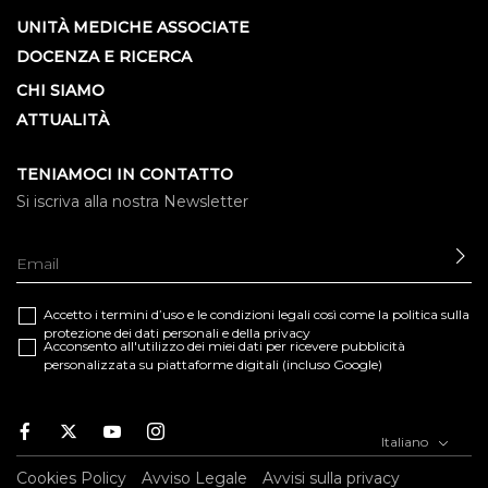
UNITÀ MEDICHE ASSOCIATE
DOCENZA E RICERCA
CHI SIAMO
ATTUALITÀ
TENIAMOCI IN CONTATTO
Si iscriva alla nostra Newsletter
IN
Accetto i termini d’uso e le
condizioni legali
così come la
politica sulla
protezione dei dati personali e della privacy
Acconsento all'utilizzo dei miei dati per ricevere pubblicità
personalizzata su piattaforme digitali (incluso Google)
Facebook
Twitter
Youtube
Instagram
Italiano
Cookies Policy
Avviso Legale
Avvisi sulla privacy