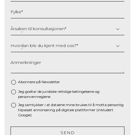
MM
slash
Fylke
*
YYYY
Årsaken til konsultasjonen
*
Hvordan ble du kjent med oss?
*
Anmerkninger
Abonnere på Newsletter
Jeg godtar de juridiske
rettslige betingelsene
og
*
personvernreglene
Jeg samtykker i at dataene mine brukes til å motta personlig
tilpasset annonsering på digitale plattformer (inkludert
Google)
SEND