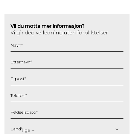
Vil du motta mer informasjon?
Vi gir deg veiledning uten forpliktelser
Navn
*
Etternavn
*
E-post
*
Telefon
*
Fødselsdato
*
DD
slash
Land
*