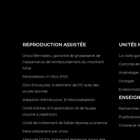
REPRODUCTION ASSISTÉE
UNITÉS 
Única Bernabeu, garantie de grossesse et de
La visite g
naissance ou de remboursement du montant
Contrôle de
total
Andrologie
Fécondation in Vitro (FIV)
Urologie
Don d’ovocytes, traitement de FIV avec des
Endocrinolog
ovules donnés
ENSEIG
Adoption d’embryons. Embryoadoption
Unité d’échec d’implantation et de fausse
Recherches 
couche à répétition
Publications
Unité de traitement de faible réponse ovarienne
Chaires et l
Mère célibataire par choix
Méthode ROPA Maternité lesbienne, bisexuelle