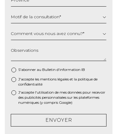
AAAA
Motif de la consultation
*
Comment vous nous avez connu?
*
Observations
S'abonner au Bulletin d'information IB
J'accepte les
mentions légales
et la
politique de
*
confidentialité
J'accepte l'utilisation de mes données pour recevoir
des publicités personnalisées sur les plateformes
numériques (y compris Google)
ENVOYER