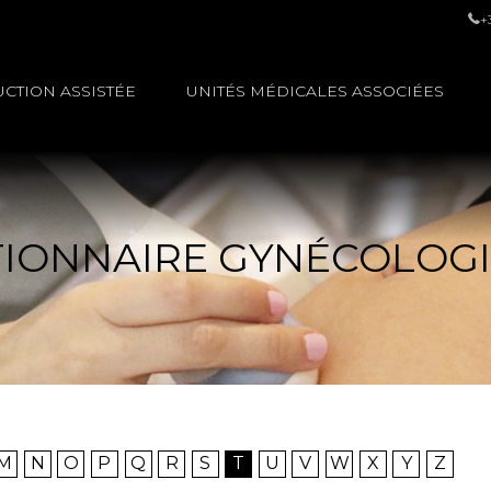
+
CTION ASSISTÉE
UNITÉS MÉDICALES ASSOCIÉES
TIONNAIRE GYNÉCOLOG
M
N
O
P
Q
R
S
T
U
V
W
X
Y
Z