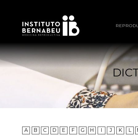
REPRODU
DIC
A
B
C
D
E
F
G
H
I
J
K
L