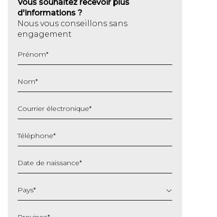
Vous souhaitez recevoir plus
d'informations ?
Nous vous conseillons sans
engagement
Prénom
*
Nom
*
Courrier électronique
*
Téléphone
*
Date de naissance
*
JJ
slash
Pays
*
MM
slash
Province
*