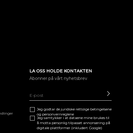
LA OSS HOLDE KONTAKTEN
Abonner på vårt nyhetsbrev
SEND
Jeg godtar de juridiske
rettslige betingelsene
ndlinger
og
personvernreglene
Jeg samtykker i at dataene mine brukes til
å motta personlig tilpasset annonsering på
digitale plattformer (inkludert Google)