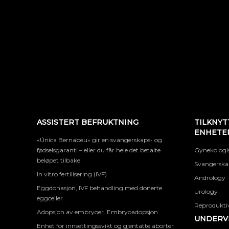
ASSISTERT BEFRUKTNING
TILKNYT
ENHETE
«Única Bernabeu» gir en svangerskaps- og
fødselsgaranti – eller du får hele det betalte
Gynekologis
beløpet tilbake
Svangerskap
In vitro fertilisering (IVF)
Andrology
Eggdonasjon, IVF behandling med donerte
Urology
eggceller
Reproduktiv
Adopsjon av embryoer. Embryoadopsjon
UNDERVI
Enhet for innsettingssvikt og gjentatte aborter