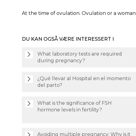
At the time of ovulation. Ovulation or a woman’
DU KAN OGSÅ VÆRE INTERESSERT I
What laboratory tests are required
during pregnancy?
¿Qué llevar al Hospital en el momento
del parto?
What is the significance of FSH
hormone levels in fertility?
Avoiding multiple pregnancy: Why is it