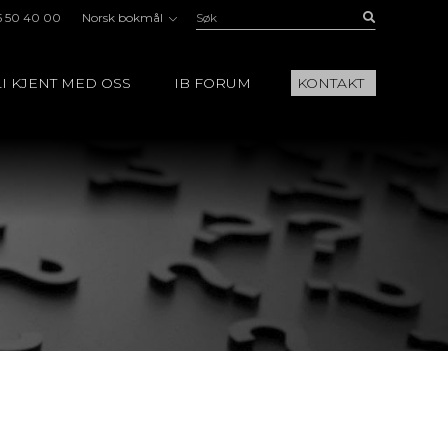
Søk:
Buscar
5 50 40 00
Norsk bokmål
I KJENT MED OSS
IB FORUM
KONTAKT