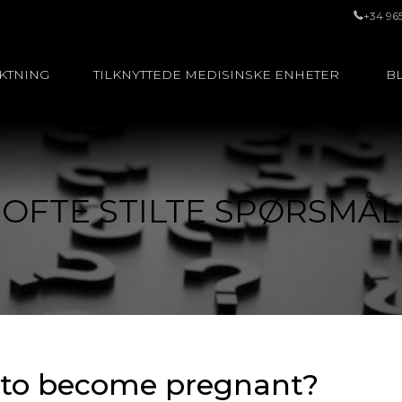
+34 96
UKTNING
TILKNYTTEDE MEDISINSKE ENHETER
BL
OFTE STILTE SPØRSMÅL
e to become pregnant?