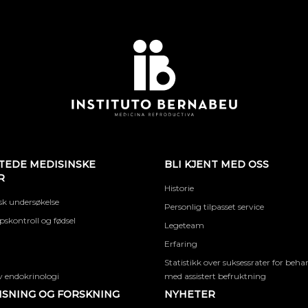
TEDE MEDISINSKE
BLI KJENT MED OSS
R
Historie
k undersøkelse
Personlig tilpasset service
skontroll og fødsel
Legeteam
Erfaring
Statistikk over suksessrater for beha
 endokrinologi
med assistert befruktning
SNING OG FORSKNING
NYHETER