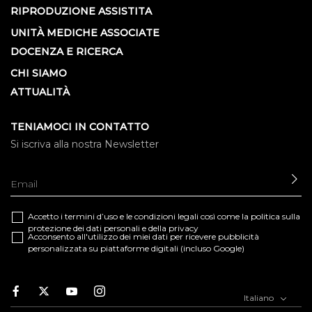
RIPRODUZIONE ASSISTITA
UNITÀ MEDICHE ASSOCIATE
DOCENZA E RICERCA
CHI SIAMO
ATTUALITÀ
TENIAMOCI IN CONTATTO
Si iscriva alla nostra Newsletter
IN
Accetto i termini d’uso e le
condizioni legali
così come la
politica sulla
protezione dei dati personali e della privacy
Acconsento all'utilizzo dei miei dati per ricevere pubblicità
personalizzata su piattaforme digitali (incluso Google)
Facebook
Twitter
Youtube
Instagram
Italiano