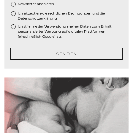
M
Newsletter abonieren
M
Ich akzeptiere die
rechtlichen Bedingungen
und die
*
S
Datenschutzerklärung
c
Ich stimme der Verwendung meiner Daten zum Erhalt
h
personalisierter Werbung auf digitalen Plattformen
r
(einschließlich Google) zu.
ä
g
SENDEN
s
t
r
i
c
h
J
J
J
J