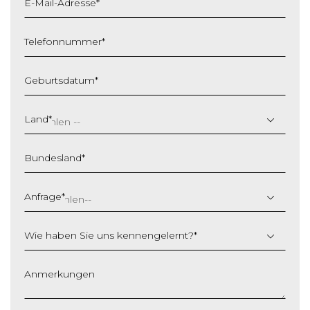
E-Mail-Adresse
*
Telefonnummer
*
Geburtsdatum
*
T
T
Land
*
S
c
Bundesland
*
h
r
ä
Anfrage
*
g
s
Wie haben Sie uns kennengelernt?
*
t
r
i
Anmerkungen
c
h