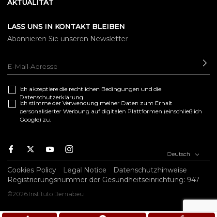
AKTUALITÄT
LASS UNS IN KONTAKT BLEIBEN
Abonnieren Sie unseren Newsletter
SE
Ich akzeptiere die
rechtlichen Bedingungen
und die
Datenschutzerklärung
Ich stimme der Verwendung meiner Daten zum Erhalt
personalisierter Werbung auf digitalen Plattformen (einschließlich
Google) zu.
F
T
Y
I
Deutsch
a
w
o
n
c
i
u
s
Cookies Policy
Legal Notice
Datenschutzhinweise
e
t
t
t
Registrierungsnummer der Gesundheitseinrichtung: 947
b
t
u
a
©2026 Instituto Bernabeu
o
e
b
g
o
r
e
r