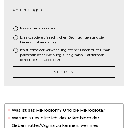
r
i
Anmerkungen
c
h
M
Newsletter abonieren
M
Ich akzeptiere die
rechtlichen Bedingungen
und die
*
S
Datenschutzerklärung
c
Ich stimme der Verwendung meiner Daten zum Erhalt
h
personalisierter Werbung auf digitalen Plattformen
r
(einschließlich Google) zu.
ä
g
SENDEN
s
t
r
i
c
h
Was ist das Mikrobiom? Und die Mikrobiota?
J
Warum ist es nützlich, das Mikrobiom der
J
Gebärmutter/Vagina zu kennen, wenn es
J