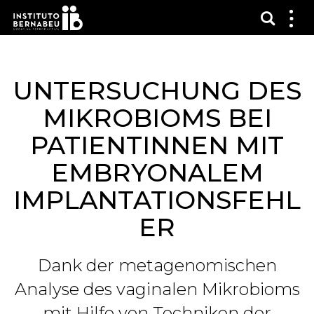
Suchma
Zei
das
Me
UNTERSUCHUNG DES
MIKROBIOMS BEI
PATIENTINNEN MIT
EMBRYONALEM
IMPLANTATIONSFEHL
ER
Dank der metagenomischen
Analyse des vaginalen Mikrobioms
mit Hilfe von Techniken der