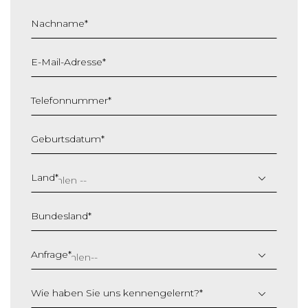
Nachname
*
E-Mail-Adresse
*
Telefonnummer
*
Geburtsdatum
*
T
T
Land
*
S
c
Bundesland
*
h
r
ä
Anfrage
*
g
s
Wie haben Sie uns kennengelernt?
*
t