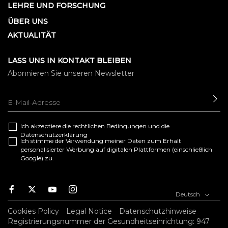
LEHRE UND FORSCHUNG
ÜBER UNS
AKTUALITÄT
LASS UNS IN KONTAKT BLEIBEN
Abonnieren Sie unseren Newsletter
SE
Ich akzeptiere die
rechtlichen Bedingungen
und die
Datenschutzerklärung
Ich stimme der Verwendung meiner Daten zum Erhalt
personalisierter Werbung auf digitalen Plattformen (einschließlich
Google) zu.
F
T
Y
I
Deutsch
a
w
o
n
c
i
u
s
Cookies Policy
Legal Notice
Datenschutzhinweise
e
t
t
t
Registrierungsnummer der Gesundheitseinrichtung: 947