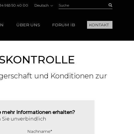
Suche:
Buscar
34 965 50 40 00
Deutsch
EN
ÜBER UNS
FORUM IB
KONTAKT
TSKONTROLLE
gerschaft und Konditionen zur
 mehr Informationen erhalten?
 Sie unverbindlich
Nachname
*