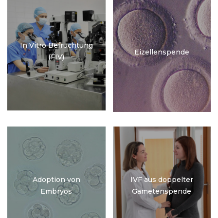
In Vitro Befruchtung
Eizellenspende
(FIV)
Adoption von
IVF aus doppelter
Embryos
Gametenspende