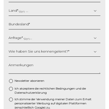
T
T
Land
*
S
c
Bundesland
*
h
r
ä
Anfrage
*
g
s
Wie haben Sie uns kennengelernt?
*
t
r
i
Anmerkungen
c
h
M
Newsletter abonieren
M
Ich akzeptiere die
rechtlichen Bedingungen
und die
*
S
Datenschutzerklärung
c
Ich stimme der Verwendung meiner Daten zum Erhalt
h
personalisierter Werbung auf digitalen Plattformen
r
(einschließlich Google) zu.