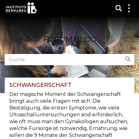
Suchma
Zei
das
Me
FORUM BLOG
Foren
Suc
durchsuchen:
SCHWANGERSCHAFT
Der magische Moment der Schwangerschaft
bringt auch viele Fragen mit sich. Die
Bestätigung, die ersten Symptome, wie viele
Ultraschalluntersuchungen sind erforderlich,
wie oft muss man den Gynäkologen aufsuchen,
welche Fürsorge ist notwendig, Ernährung, wie
sollen die 9 Monate der Schwangerschaft