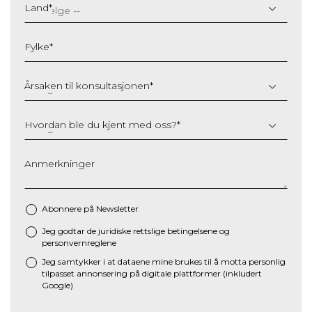
slash
Land
*
MM
slash
Fylke
*
YYYY
Årsaken til konsultasjonen
*
Hvordan ble du kjent med oss?
*
Anmerkninger
Abonnere på Newsletter
Jeg godtar de juridiske
rettslige betingelsene
og
*
personvernreglene
Jeg samtykker i at dataene mine brukes til å motta personlig
tilpasset annonsering på digitale plattformer (inkludert
Google)