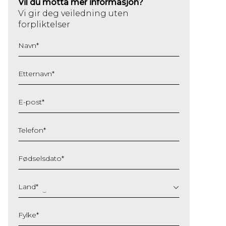
Vil du motta mer informasjon?
Vi gir deg veiledning uten
forpliktelser
Navn
*
Etternavn
*
E-post
*
Telefon
*
Fødselsdato
*
DD
slash
Land
*
MM
slash
Fylke
*
YYYY