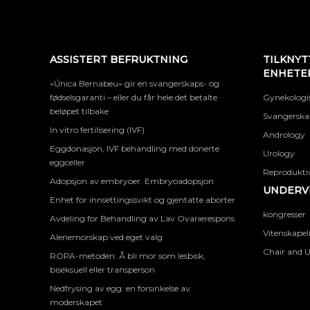
ASSISTERT BEFRUKTNING
TILKNYT
ENHETE
«Única Bernabeu» gir en svangerskaps- og
fødselsgaranti – eller du får hele det betalte
Gynekologis
beløpet tilbake
Svangerskap
In vitro fertilisering (IVF)
Andrology
Eggdonasjon, IVF behandling med donerte
Urology
eggceller
Reproduktiv
Adopsjon av embryoer. Embryoadopsjon
UNDERVI
Enhet for innsettingssvikt og gjentatte aborter
kongresser
Avdeling for Behandling av Lav Ovarierespons
Vitenskapel
Alenemorskap ved eget valg
Chair and U
ROPA-metoden: Å bli mor som lesbisk,
biseksuell eller transperson
Nedfrysing av egg: en forsinkelse av
moderskapet