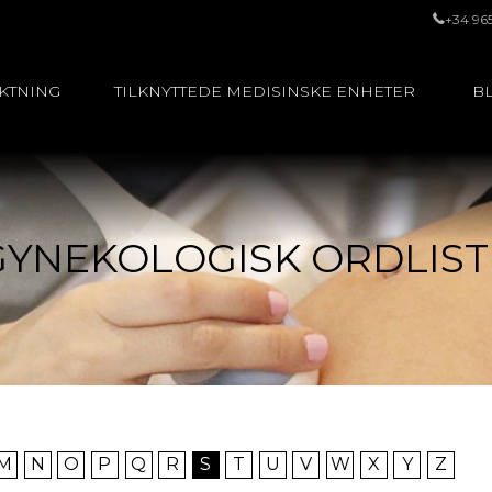
+34 96
UKTNING
TILKNYTTEDE MEDISINSKE ENHETER
BL
GYNEKOLOGISK ORDLIST
M
N
O
P
Q
R
S
T
U
V
W
X
Y
Z