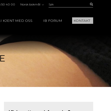
Søk:
Buscar
5 50 40 00
Norsk bokmål
I KJENT MED OSS
IB FORUM
KONTAKT
E