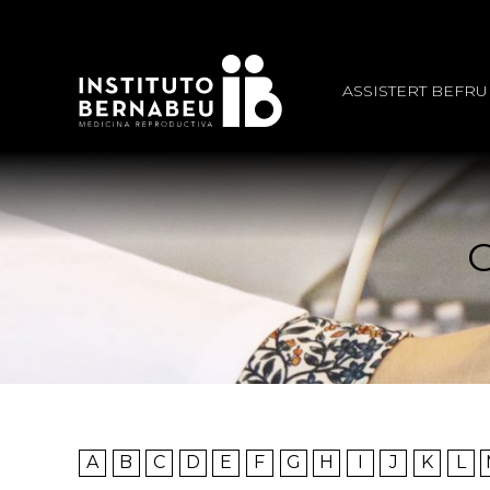
ASSISTERT BEFR
A
B
C
D
E
F
G
H
I
J
K
L