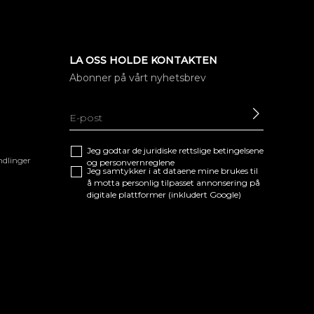
LA OSS HOLDE KONTAKTEN
Abonner på vårt nyhetsbrev
SEND
Jeg godtar de juridiske
rettslige betingelsene
ndlinger
og
personvernreglene
Jeg samtykker i at dataene mine brukes til
å motta personlig tilpasset annonsering på
digitale plattformer (inkludert Google)