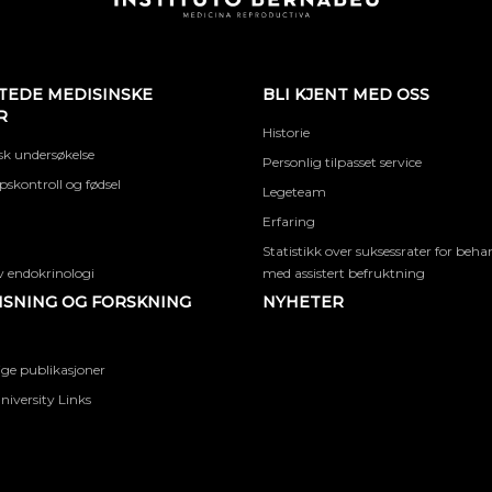
TEDE MEDISINSKE
BLI KJENT MED OSS
R
Historie
k undersøkelse
Personlig tilpasset service
skontroll og fødsel
Legeteam
Erfaring
Statistikk over suksessrater for beha
 endokrinologi
med assistert befruktning
SNING OG FORSKNING
NYHETER
ige publikasjoner
niversity Links