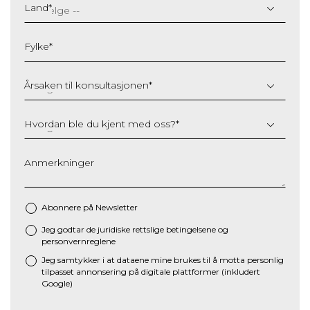
slash
Land
*
MM
slash
Fylke
*
YYYY
Årsaken til konsultasjonen
*
Hvordan ble du kjent med oss?
*
Anmerkninger
Abonnere på Newsletter
Jeg godtar de juridiske
rettslige betingelsene
og
*
personvernreglene
Jeg samtykker i at dataene mine brukes til å motta personlig
tilpasset annonsering på digitale plattformer (inkludert
Google)