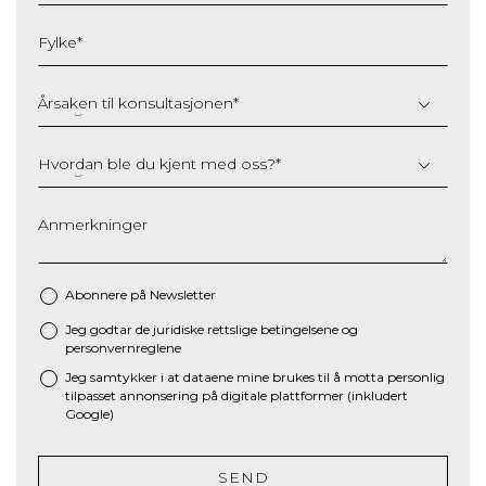
MM
slash
Fylke
*
YYYY
Årsaken til konsultasjonen
*
Hvordan ble du kjent med oss?
*
Anmerkninger
Abonnere på Newsletter
Jeg godtar de juridiske
rettslige betingelsene
og
*
personvernreglene
Jeg samtykker i at dataene mine brukes til å motta personlig
tilpasset annonsering på digitale plattformer (inkludert
Google)
SEND