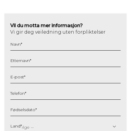
Vil du motta mer informasjon?
Vi gir deg veiledning uten forpliktelser
Navn
*
Etternavn
*
E-post
*
Telefon
*
Fødselsdato
*
DD
slash
Land
*