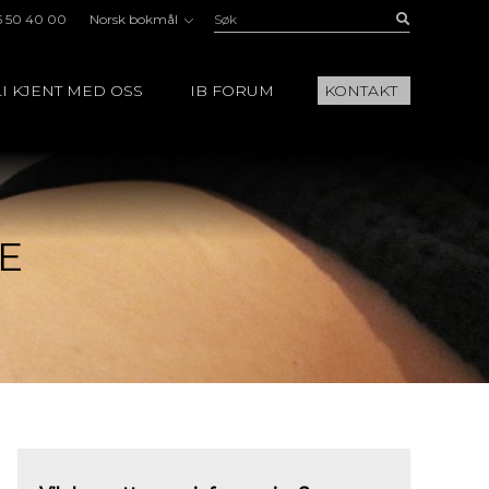
Søk:
Buscar
5 50 40 00
Norsk bokmål
I KJENT MED OSS
IB FORUM
KONTAKT
E