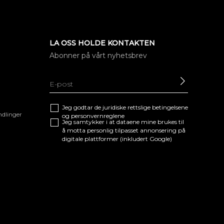
LA OSS HOLDE KONTAKTEN
Abonner på vårt nyhetsbrev
SEND
Jeg godtar de juridiske
rettslige betingelsene
ndlinger
og
personvernreglene
Jeg samtykker i at dataene mine brukes til
å motta personlig tilpasset annonsering på
digitale plattformer (inkludert Google)