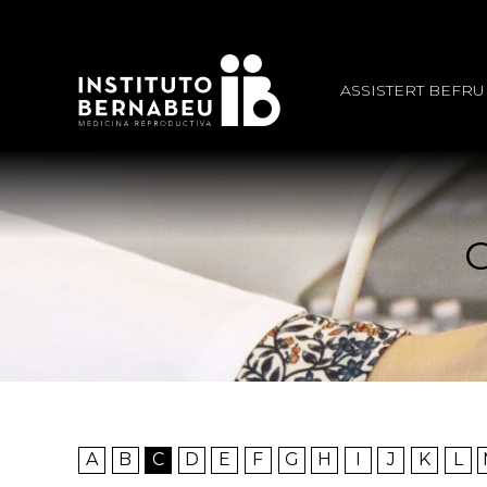
ASSISTERT BEFR
A
B
C
D
E
F
G
H
I
J
K
L