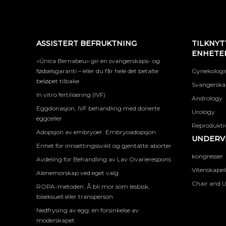
ASSISTERT BEFRUKTNING
TILKNYT
ENHETE
«Única Bernabeu» gir en svangerskaps- og
fødselsgaranti – eller du får hele det betalte
Gynekologis
beløpet tilbake
Svangerskap
In vitro fertilisering (IVF)
Andrology
Eggdonasjon, IVF behandling med donerte
Urology
eggceller
Reproduktiv
Adopsjon av embryoer. Embryoadopsjon
UNDERVI
Enhet for innsettingssvikt og gjentatte aborter
kongresser
Avdeling for Behandling av Lav Ovarierespons
Vitenskapel
Alenemorskap ved eget valg
Chair and U
ROPA-metoden: Å bli mor som lesbisk,
biseksuell eller transperson
Nedfrysing av egg: en forsinkelse av
moderskapet