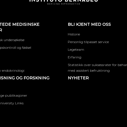
TEDE MEDISINSKE
BLI KJENT MED OSS
R
Historie
k undersøkelse
Personlig tilpasset service
skontroll og fødsel
Legeteam
Erfaring
Statistikk over suksessrater for beha
 endokrinologi
med assistert befruktning
SNING OG FORSKNING
NYHETER
ige publikasjoner
niversity Links