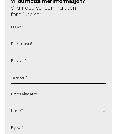
Vil du motta mer informasjon?
Vi gir deg veiledning uten
forpliktelser
Navn
*
Etternavn
*
E-post
*
Telefon
*
Fødselsdato
*
DD
slash
Land
*
MM
slash
Fylke
*
YYYY