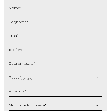
Nome
*
Cognome
*
Email
*
Telefono
*
Data di nascita
*
GG
slash
Paese
*
MM
slash
Provincia
*
AAAA
Motivo della richiesta
*