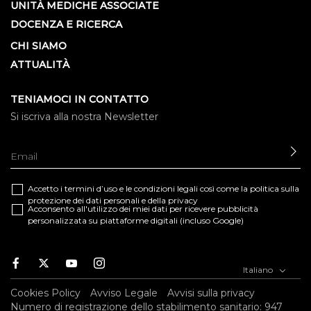
UNITÀ MEDICHE ASSOCIATE
DOCENZA E RICERCA
CHI SIAMO
ATTUALITÀ
TENIAMOCI IN CONTATTO
Si iscriva alla nostra Newsletter
IN
Accetto i termini d’uso e le
condizioni legali
così come la
politica sulla
protezione dei dati personali e della privacy
Acconsento all'utilizzo dei miei dati per ricevere pubblicità
personalizzata su piattaforme digitali (incluso Google)
Facebook
Twitter
Youtube
Instagram
Italiano
Cookies Policy
Avviso Legale
Avvisi sulla privacy
Numero di registrazione dello stabilimento sanitario: 947