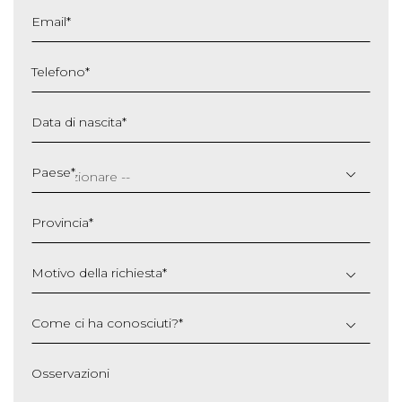
Email
*
Telefono
*
Data di nascita
*
GG
slash
Paese
*
MM
slash
Provincia
*
AAAA
Motivo della richiesta
*
Come ci ha conosciuti?
*
Osservazioni