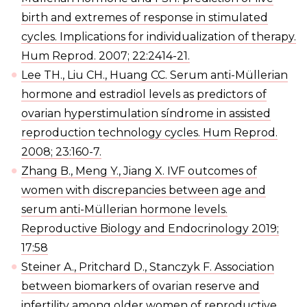
birth and extremes of response in stimulated
cycles. Implications for individualization of therapy.
Hum Reprod. 2007; 22:2414-21.
Lee TH., Liu CH., Huang CC. Serum anti-Müllerian
hormone and estradiol levels as predictors of
ovarian hyperstimulation síndrome in assisted
reproduction technology cycles. Hum Reprod.
2008; 23:160-7.
Zhang B., Meng Y., Jiang X. IVF outcomes of
women with discrepancies between age and
serum anti-Müllerian hormone levels.
Reproductive Biology and Endocrinology 2019;
17:58
Steiner A., Pritchard D., Stanczyk F. Association
between biomarkers of ovarian reserve and
infertility among older women of reproductive