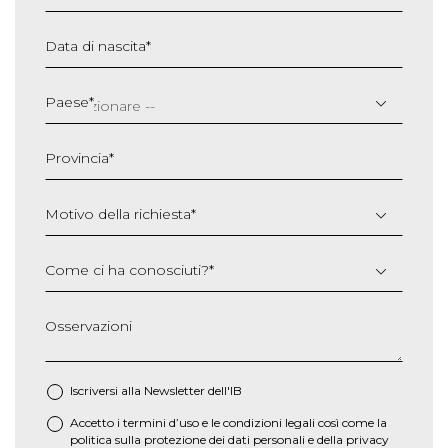
Data di nascita
*
GG
slash
Paese
*
MM
slash
Provincia
*
AAAA
Motivo della richiesta
*
Come ci ha conosciuti?
*
Osservazioni
Iscriversi alla Newsletter dell'IB
Accetto i termini d’uso e le
condizioni legali
così come la
*
politica sulla protezione dei dati personali e della privacy