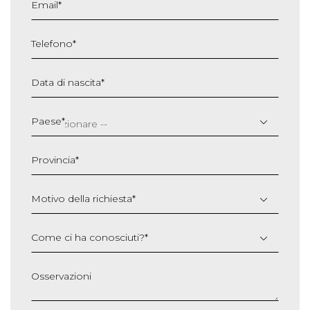
Email
*
Telefono
*
Data di nascita
*
GG
slash
Paese
*
MM
slash
Provincia
*
AAAA
Motivo della richiesta
*
Come ci ha conosciuti?
*
Osservazioni