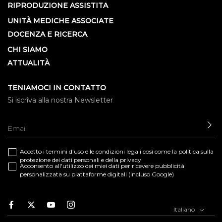
RIPRODUZIONE ASSISTITA
UNITÀ MEDICHE ASSOCIATE
DOCENZA E RICERCA
CHI SIAMO
ATTUALITÀ
TENIAMOCI IN CONTATTO
Si iscriva alla nostra Newsletter
IN
Accetto i termini d’uso e le
condizioni legali
così come la
politica sulla
protezione dei dati personali e della privacy
Acconsento all'utilizzo dei miei dati per ricevere pubblicità
personalizzata su piattaforme digitali (incluso Google)
Facebook
Twitter
Youtube
Instagram
Italiano