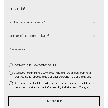
slash
Provincia
*
AAAA
Motivo della richiesta
*
Come ci ha conosciuti?
*
Osservazioni
Iscriversi alla Newsletter dell'IB
Accetto i termini d’uso e le
condizioni legali
così come la
*
politica sulla protezione dei dati personali e della privacy
Acconsento all'utilizzo dei miei dati per ricevere pubblicità
personalizzata su piattaforme digitali (incluso Google)
INVIARE