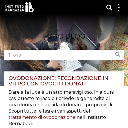
Mostra
Mos
me
FORO BLOG
Cerca
Tro
nel
forum:
OVODONAZIONE: FECONDAZIONE IN
VITRO CON OVOCITI DONATI
Dare alla luce è un atto meraviglioso. In alcuni
casi questo miracolo richiede la generosità di
una donna che decida di donare i propri ovuli.
Scopri tutte le fasi e i vari aspetti dell
trattamento di ovodonazione
nell’Instituto
Bernabeu.