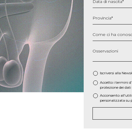
Data di nascita
*
GG
slash
Provincia
*
MM
slash
Come ci ha conosc
AAAA
Osservazioni
Iscriversi alla Newsl
Accetto i termini d
*
protezione dei dati 
Acconsento all'utili
personalizzata su p