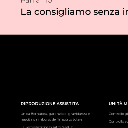
Parliamo
La consigliamo senza
RIPRODUZIONE ASSISTITA
UNITÀ M
Única Bernabeu, garanzia di gravidanza e
Controllo g
nascita o rimborso dell’importo totale
Controllo su
La Fecondazione In Vitro (FIVET)