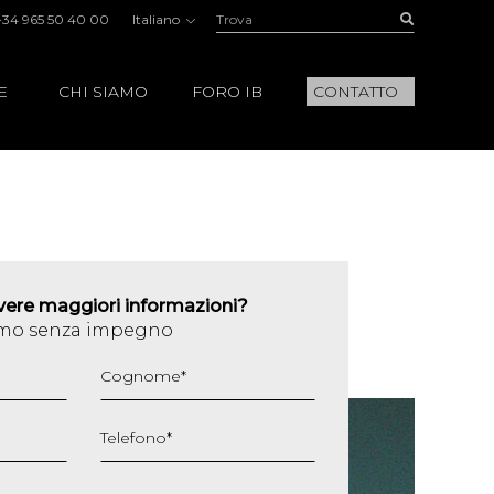
Trova:
Buscar
+34 965 50 40 00
Italiano
E
CHI SIAMO
FORO IB
CONTATTO
evere maggiori informazioni?
iamo senza impegno
Cognome
*
Telefono
*