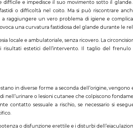
e difficile e impedisce il suo movimento sotto il gland
fastidi o difficoltà nel coito. Ma si può riscontrare anc
 a raggiungere un vero problema di igiene e complicand
rovoca una curvatura fastidiosa del glande durante le rela
ia locale e ambulatoriale, senza ricovero. La circoncision
sultati estetici dell’intervento. Il taglio del frenul
estano in diverse forme a seconda dell’origine, vengono 
stidi nell’urinare o lesioni cutanee che colpiscono fondam
e contatto sessuale a rischio, se necessario si eseg
ifico.
otenza o disfunzione erettile e i disturbi dell’eiaculazion