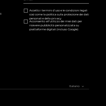
INVIARE
Accetto i termini d’uso e le
condizioni legali
di
così come la
politica sulla protezione dei dati
personali e della privacy
Acconsento all'utilizzo dei miei dati per
ricevere pubblicità personalizzata su
piattaforme digitali (incluso Google)
Italiano