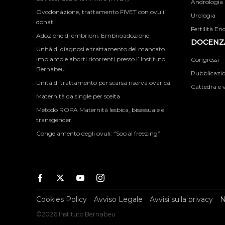
Andrologia
Ovodonazione, trattamento FIVET con ovuli
Urologia
donati
Fertilità En
Adozione di embrioni. Embrioadozione
DOCENZA
Unità di diagnosi e trattamento del mancato
impianto e aborti ricorrenti presso l’ Instituto
Congressi
Bernabeu
Pubblicazion
Unità di trattamento per scarsa riserva ovarica
Cattedra e v
Maternità da single per scelta
Metodo ROPA Maternità lesbica, bisessuale e
transgender
Congelamento degli ovuli: “Social freezing”
Facebook
Twitter
Youtube
Instagram
Cookies Policy
Avviso Legale
Avvisi sulla privacy
N
©2026 Instituto Bernabeu