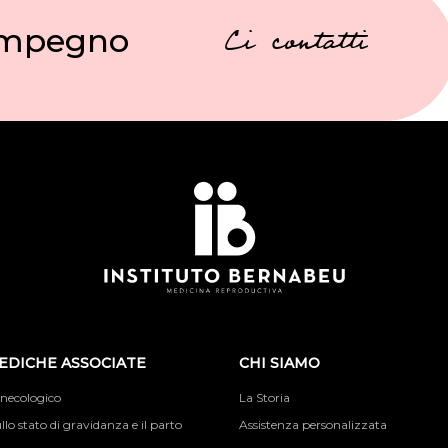
 impegno
Ci contatti
EDICHE ASSOCIATE
CHI SIAMO
inecologico
La Storia
llo stato di gravidanza e il parto
Assistenza personalizzata