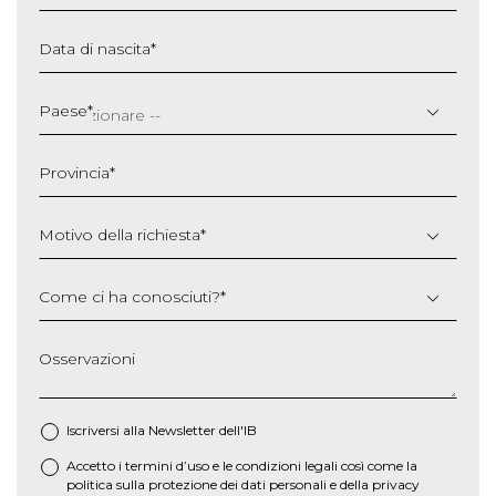
Data di nascita
*
GG
slash
Paese
*
MM
slash
Provincia
*
AAAA
Motivo della richiesta
*
Come ci ha conosciuti?
*
Osservazioni
Iscriversi alla Newsletter dell'IB
Accetto i termini d’uso e le
condizioni legali
così come la
*
politica sulla protezione dei dati personali e della privacy