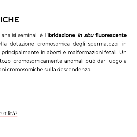
TICHE
nalisi seminali è l’
ibridazione
in situ
fluorescente
lla dotazione cromosomica degli spermatozoi, in
ti principalmente in aborti e malformazioni fetali. Un
atozoi cromosomicamente anomali può dar luogo a
razioni cromosomiche sulla descendenza.
rtilità?