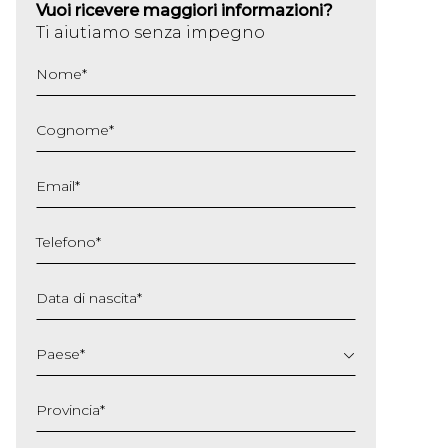
Vuoi ricevere maggiori informazioni?
Ti aiutiamo senza impegno
Nome
*
Cognome
*
Email
*
Telefono
*
Data di nascita
*
GG
slash
Paese
*
MM
slash
Provincia
*
AAAA