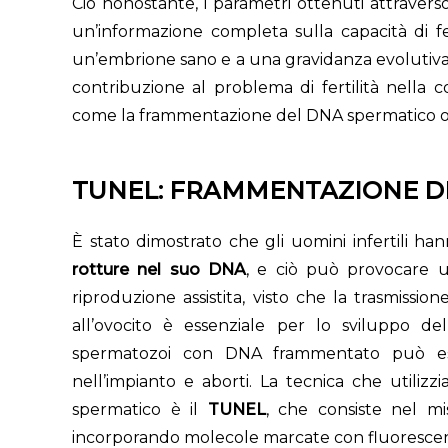
Ció nonostante, i parametri ottenuti attrav
un’informazione completa sulla capacità di 
un’embrione sano e a una gravidanza evolutiva.
contribuzione al problema di fertilità nella c
come la frammentazione del DNA spermatico o l
TUNEL: FRAMMENTAZIONE D
È stato dimostrato che gli uomini infertili 
rotture nel suo DNA
, e ciò può provocare u
riproduzione assistita, visto che la trasmissi
all’ovocito è essenziale per lo sviluppo d
spermatozoi con DNA frammentato può esse
nell’impianto e aborti. La tecnica che util
spermatico è il
TUNEL
, che consiste nel mi
incorporando molecole marcate con fluoresce