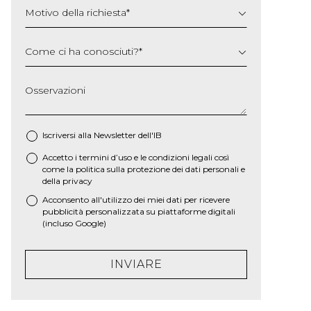
Motivo della richiesta
*
Come ci ha conosciuti?
*
Osservazioni
Iscriversi alla Newsletter dell'IB
Accetto i termini d’uso e le
condizioni legali
così
*
come la
politica sulla protezione dei dati personali e
della privacy
Acconsento all'utilizzo dei miei dati per ricevere
pubblicità personalizzata su piattaforme digitali
(incluso Google)
INVIARE