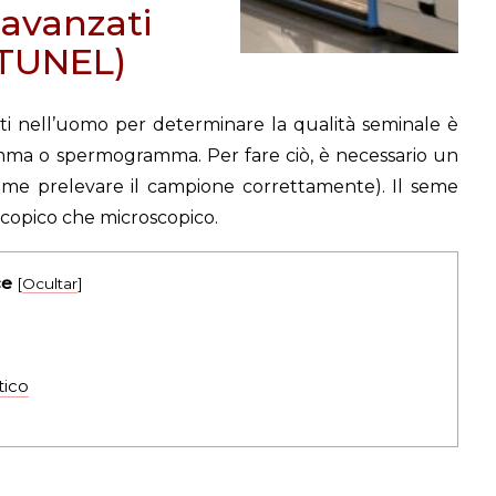
 avanzati
 TUNEL)
ti nell’uomo per determinare la qualità seminale è
amma o spermogramma. Per fare ciò, è necessario un
ome prelevare il campione correttamente). Il seme
scopico che microscopico.
ce
[
Ocultar
]
ico