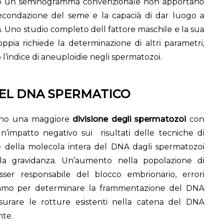
erso un seminogramma convenzionale non apportano
fecondazione del seme e la capacià di dar luogo a
 Uno studio completo dell fattore maschile e la sua
oppia richiede la determinazione di altri parametri,
’indice di aneuploidie negli spermatozoi.
EL DNA SPERMATICO
hanno una maggiore
divisione degli spermatozoi
con
n’impatto negativo sui risultati delle tecniche di
one della molecola intera del DNA dagli spermatozoi
ella gravidanza. Un’aumento nella popolazione di
r responsabile del blocco embrionario, errori
izziamo per determinare la frammentazione del DNA
surare le rotture esistenti nella catena del DNA
nte.