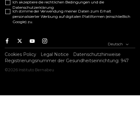
Ich akzeptiere die
rechtlichen Bedingungen
und die
Datenschutzerklärung
Ich stimme der Verwendung meiner Daten zum Erhalt
personalisierter Werbung auf digitalen Plattformen (einschließlich
Google) zu.
F
T
Y
I
Deutsch
a
w
o
n
c
i
u
s
Cookies Policy
Legal Notice
Datenschutzhinweise
e
t
t
t
Registrierungsnummer der Gesundheitseinrichtung: 947
b
t
u
a
©2026 Instituto Bernabeu
o
e
b
g
o
r
e
r
k
a
m