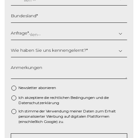
S
c
Bundesland
*
h
r
ä
Anfrage
*
g
s
Wie haben Sie uns kennengelernt?
*
t
r
i
Anmerkungen
c
h
M
Newsletter abonieren
M
Ich akzeptiere die
rechtlichen Bedingungen
und die
*
S
Datenschutzerklärung
c
Ich stimme der Verwendung meiner Daten zum Erhalt
h
personalisierter Werbung auf digitalen Plattformen
r
(einschließlich Google) zu.
ä
g