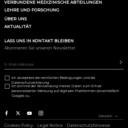
VERBUNDENE MEDIZINISCHE ABTEILUNGEN
LEHRE UND FORSCHUNG
ÜBER UNS
AKTUALITÄT
LASS UNS IN KONTAKT BLEIBEN
Abonnieren Sie unseren Newsletter
SE
Ich akzeptiere die
rechtlichen Bedingungen
und die
Datenschutzerklärung
Ich stimme der Verwendung meiner Daten zum Erhalt
personalisierter Werbung auf digitalen Plattformen (einschließlich
Google) zu.
F
T
Y
I
Deutsch
a
w
o
n
c
i
u
s
Cookies Policy
Legal Notice
Datenschutzhinweise