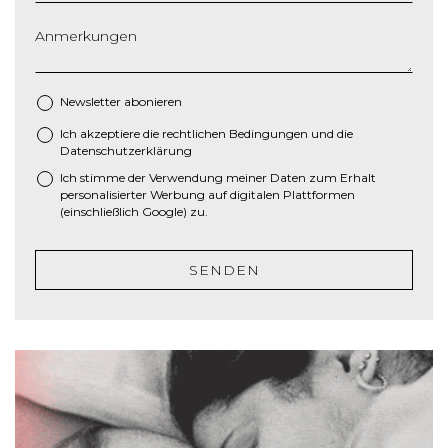
r
i
Anmerkungen
c
h
M
Newsletter abonieren
M
Ich akzeptiere die
rechtlichen Bedingungen
und die
*
S
Datenschutzerklärung
c
Ich stimme der Verwendung meiner Daten zum Erhalt
h
personalisierter Werbung auf digitalen Plattformen
r
(einschließlich Google) zu.
ä
g
SENDEN
s
t
r
i
c
h
J
J