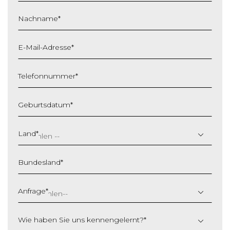
Nachname
*
E-Mail-Adresse
*
Telefonnummer
*
Geburtsdatum
*
T
T
Land
*
S
c
Bundesland
*
h
r
ä
Anfrage
*
g
s
Wie haben Sie uns kennengelernt?
*
t