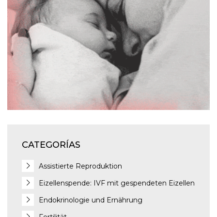
J
J
CATEGORÍAS
Assistierte Reproduktion
Eizellenspende: IVF mit gespendeten Eizellen
Endokrinologie und Ernährung