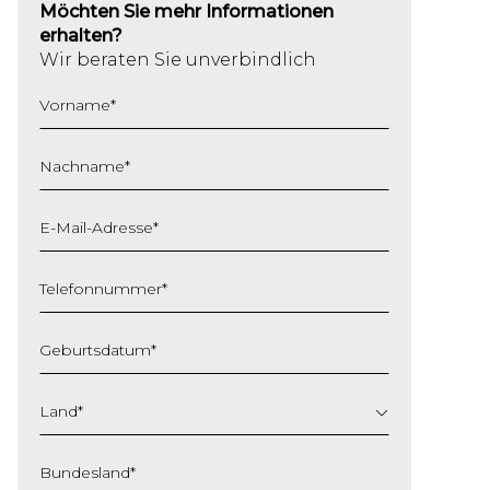
Möchten Sie mehr Informationen
erhalten?
Wir beraten Sie unverbindlich
Vorname
*
Nachname
*
E-Mail-Adresse
*
Telefonnummer
*
Geburtsdatum
*
TT
Schrägstrich
Land
*
MM
Schrägstrich
Bundesland
*
JJJJ