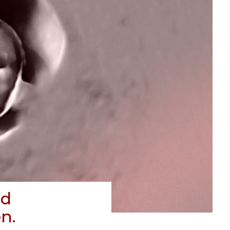
nd
n.