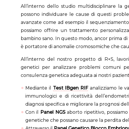
All’interno dello studio multidisciplinare la 
possono individuare le cause di questi problem
avanzate come ad esempio il sequenziamento d
possiamo offrire un trattamento personalizzat
bambino sano. In questo modo, ancor prima di tr
è portatore di anomalie cromosomiche che cau
All’interno del nostro progetto di R+S, lavo
genetici per analizzare problemi comuni per
consulenza genetica adeguata ai nostri pazienti
Mediante il
Test
IBgen RIF
analizziamo le var
immunologici e di ricettività dell’endomet
diagnosi specifica e migliorare la prognosi d
Con il
Panel NGS
aborto ripetitivo, possiamo
genetiche che possano causare la perdita del
Attraverso il
Panel Genetico Blocco Embrion