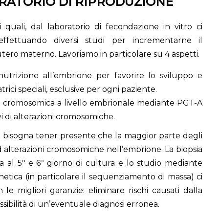
RATORIO DI RIPRODUZIONE
 quali, dal laboratorio di fecondazione in vitro ci
effettuando diversi studi per incrementarne il
ero materno. Lavoriamo in particolare su 4 aspetti.
nutrizione all’embrione per favorire lo sviluppo e
trici speciali, esclusive per ogni paziente.
e cromosomica a livello embrionale mediante PGT-A
vi di alterazioni cromosomiche.
bisogna tener presente che la maggior parte degli
d alterazioni cromosomiche nell’embrione. La biopsia
ta al 5º e 6º giorno di cultura e lo studio mediante
etica (in particolare il sequenziamento di massa) ci
e migliori garanzie: eliminare rischi causati dalla
ssibilità di un’eventuale diagnosi erronea.