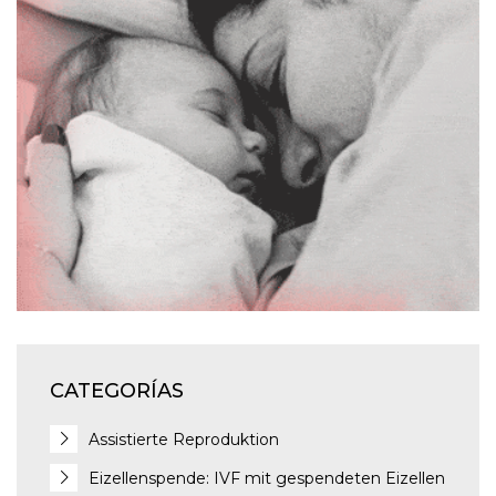
J
J
J
J
CATEGORÍAS
Assistierte Reproduktion
Eizellenspende: IVF mit gespendeten Eizellen