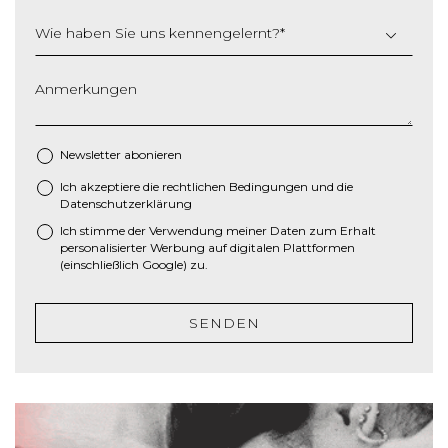
s
Wie haben Sie uns kennengelernt?
*
t
r
i
Anmerkungen
c
h
M
Newsletter abonieren
M
Ich akzeptiere die
rechtlichen Bedingungen
und die
*
S
Datenschutzerklärung
c
Ich stimme der Verwendung meiner Daten zum Erhalt
h
personalisierter Werbung auf digitalen Plattformen
r
(einschließlich Google) zu.
ä
g
SENDEN
s
t
r
i
c
h