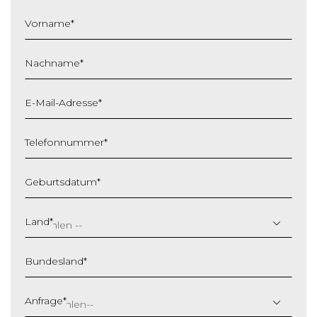
Vorname
*
Nachname
*
E-Mail-Adresse
*
Telefonnummer
*
Geburtsdatum
*
T
T
Land
*
S
c
Bundesland
*
h
r
ä
Anfrage
*
g