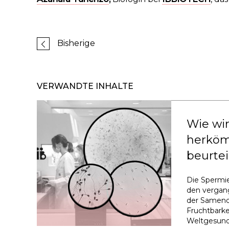
Bisherige
VERWANDTE INHALTE
Wie wir
herköm
beurtei
Die Spermie
den vergan
der Samenqu
Fruchtbarke
Weltgesundh