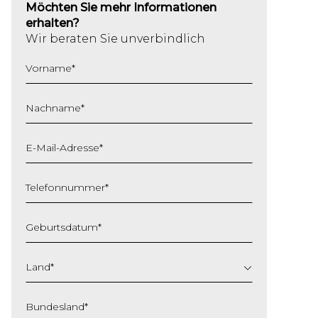
Möchten Sie mehr Informationen
erhalten?
Wir beraten Sie unverbindlich
Vorname
*
Nachname
*
E-Mail-Adresse
*
Telefonnummer
*
Geburtsdatum
*
TT
Schrägstrich
Land
*
MM
Schrägstrich
Bundesland
*
JJJJ