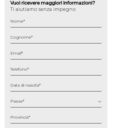
Vuoi ricevere maggiori informazioni?
Ti aiutiamo senza impegno
Nome
*
Cognome
*
Email
*
Telefono
*
Data di nascita
*
GG
slash
Paese
*
MM
slash
Provincia
*
AAAA