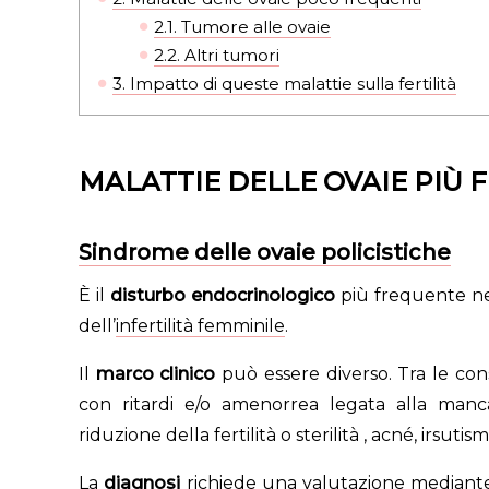
2.1.
Tumore alle ovaie
2.2.
Altri tumori
3.
Impatto di queste malattie sulla fertilità
MALATTIE DELLE OVAIE PIÙ
Sindrome delle ovaie policistiche
È il
disturbo endocrinologico
più frequente nel
dell’
infertilità femminile
.
Il
marco clinico
può essere diverso. Tra le co
con ritardi e/o amenorrea legata alla man
riduzione della fertilità o sterilità , acné, irsut
La
diagnosi
richiede una valutazione mediante 