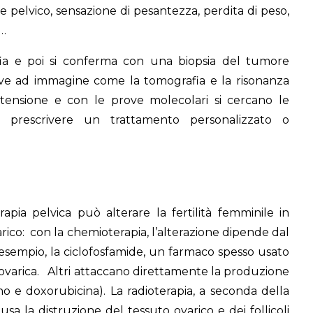
pelvico, sensazione di pesantezza, perdita di peso,
e…
a e poi si conferma con una biopsia del tumore
rove ad immagine come la tomografia e la risonanza
stensione e con le prove molecolari si cercano le
r prescrivere un trattamento personalizzato o
apia pelvica può alterare la fertilità femminile in
arico: con la chemioterapia, l’alterazione dipende dal
 esempio, la ciclofosfamide, un farmaco spesso usato
a ovarica. Altri attaccano direttamente la produzione
ino e doxorubicina). La radioterapia, a seconda della
sa la distruzione del tessuto ovarico e dei follicoli