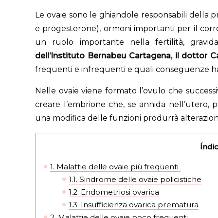
Le ovaie sono le ghiandole responsabili della p
e progesterone), ormoni importanti per il corr
un ruolo importante nella fertilità, gravi
dell’Instituto Bernabeu Cartagena, il dottor C
frequenti e infrequenti e quali conseguenze han
Nelle ovaie viene formato l’ovulo che succe
creare l’embrione che, se annida nell’utero, p
una modifica delle funzioni produrrà alterazioni
Índi
1.
Malattie delle ovaie più frequenti
1.1.
Sindrome delle ovaie policistiche
1.2.
Endometriosi ovarica
1.3.
Insufficienza ovarica prematura
2.
Malattie delle ovaie poco frequenti