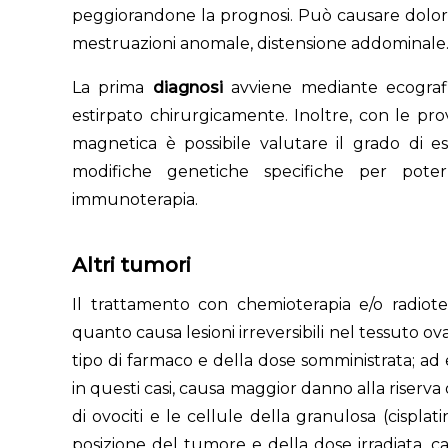
peggiorandone la prognosi. Può causare dolore 
mestruazioni anomale, distensione addominal
La prima
diagnosi
avviene mediante ecografi
estirpato chirurgicamente. Inoltre, con le p
magnetica è possibile valutare il grado di e
modifiche genetiche specifiche per pote
immunoterapia.
Altri tumori
Il trattamento con chemioterapia e/o radioter
quanto causa lesioni irreversibili nel tessuto ov
tipo di farmaco e della dose somministrata; ad
in questi casi, causa maggior danno alla riserv
di ovociti e le cellule della granulosa (cisplat
posizione del tumore e della dose irradiata, cau