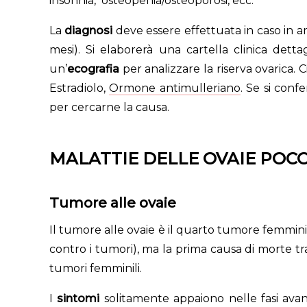
insonnia, osteopenia/osteoporosi, ecc.
La
diagnosi
deve essere effettuata in caso in 
mesi). Si elaborerà una cartella clinica dettag
un’
ecografia
per analizzare la riserva ovarica. 
Estradiolo,
Ormone antimulleriano
. Se si conf
per cercarne la causa.
MALATTIE DELLE OVAIE POC
Tumore alle ovaie
Il tumore alle ovaie è il quarto tumore femmini
contro i tumori), ma la prima causa di morte tr
tumori femminili.
I
sintomi
solitamente appaiono nelle fasi avanz