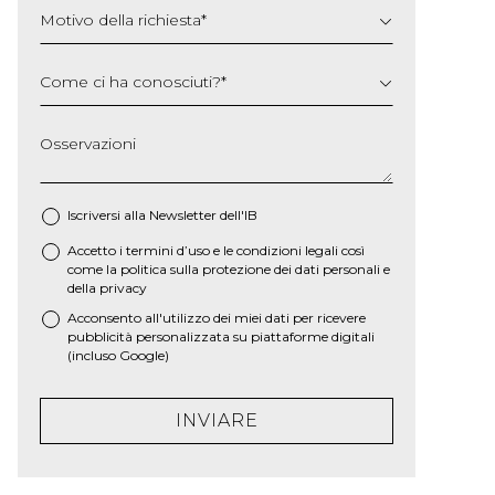
Motivo della richiesta
*
Come ci ha conosciuti?
*
Osservazioni
Iscriversi alla Newsletter dell'IB
Accetto i termini d’uso e le
condizioni legali
così
*
come la
politica sulla protezione dei dati personali e
della privacy
Acconsento all'utilizzo dei miei dati per ricevere
pubblicità personalizzata su piattaforme digitali
(incluso Google)
INVIARE